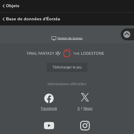
Objets
Base de données d'Éorzéa
Version de bureau
Télécharger le jeu
Informations officielles
/
Facebook
X
News