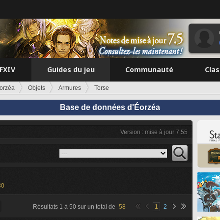
FFXIV
Guides du jeu
Communauté
Cla
orzéa
Objets
Armures
Torse
Base de données d'Éorzéa
Version : mise à jour 7.55
30
Résultats
1
à
50
sur un total de
58
1
2