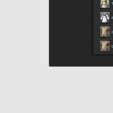
T
G
G