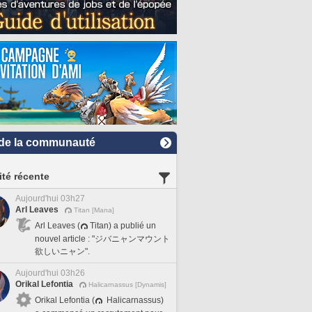
de la communauté
ité récente
Aujourd'hui 03h27
Arl Leaves
Titan [Mana]
Arl Leaves (
Titan) a publié un
nouvel article : "ジバニャンマウント
欲しいニャン".
Aujourd'hui 03h26
Orikal Lefontia
Halicarnassus [Dynamis]
Orikal Lefontia (
Halicarnassus)