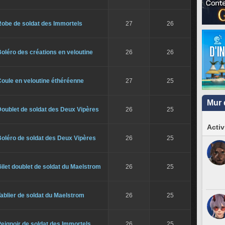
Robe de soldat des Immortels
27
26
oléro des créations en veloutine
26
26
oule en veloutine éthéréenne
27
25
Mur 
oublet de soldat des Deux Vipères
26
25
Activ
oléro de soldat des Deux Vipères
26
25
ilet doublet de soldat du Maelstrom
26
25
ablier de soldat du Maelstrom
26
25
eignoir de soldat des Immortels
26
25