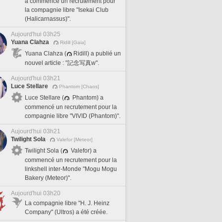
a commencé un recrutement pour
la compagnie libre "Isekai Club
(Halicarnassus)".
Aujourd'hui 03h25
Yuana Clahza
Ridill [Gaia]
Yuana Clahza (
Ridill) a publié un
nouvel article : "記念写真w".
Aujourd'hui 03h21
Luce Stellare
Phantom [Chaos]
Luce Stellare (
Phantom) a
commencé un recrutement pour la
compagnie libre "VIVID (Phantom)".
Aujourd'hui 03h21
Twilight Sola
Valefor [Meteor]
Twilight Sola (
Valefor) a
commencé un recrutement pour la
linkshell inter-Monde "Mogu Mogu
Bakery (Meteor)".
Aujourd'hui 03h20
La compagnie libre "H. J. Heinz
Company" (Ultros) a été créée.