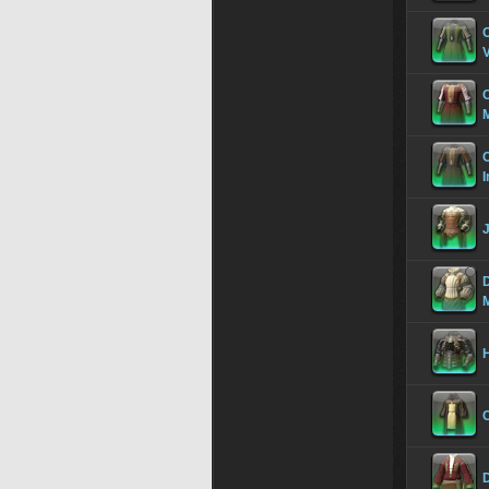
C
C
C
D
H
C