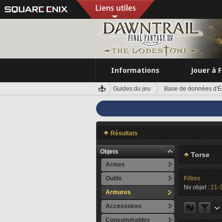
Informations
Jouer à 
Guides du jeu
Base de données d'É
Résultats
Objets
Torse
Armes
Outils
Filtres
Nv objet :
21-
Armures
Accessoires
Consommables