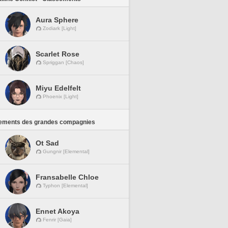
Aura Sphere
Zodiark [Light]
Scarlet Rose
Spriggan [Chaos]
Miyu Edelfelt
Phoenix [Light]
ements des grandes compagnies
Ot Sad
Gungnir [Elemental]
Fransabelle Chloe
Typhon [Elemental]
Ennet Akoya
Fenrir [Gaia]