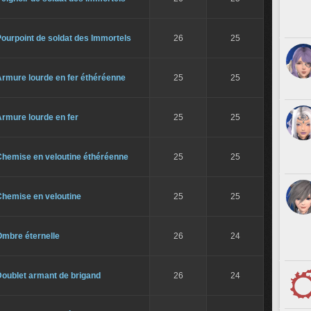
ourpoint de soldat des Immortels
26
25
Armure lourde en fer éthéréenne
25
25
rmure lourde en fer
25
25
Chemise en veloutine éthéréenne
25
25
Chemise en veloutine
25
25
Ombre éternelle
26
24
Doublet armant de brigand
26
24