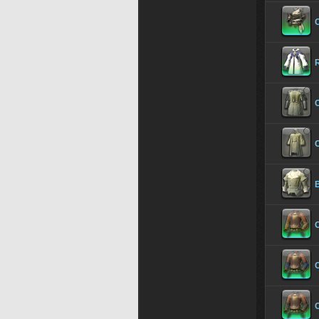
C
C
B
C