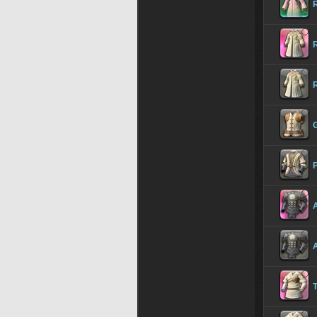
G
P
A
A
T