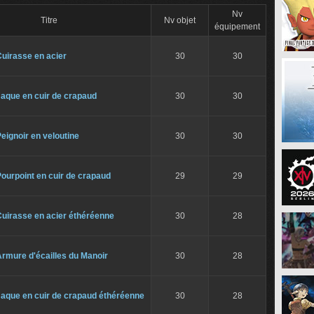
Nv
Titre
Nv objet
équipement
uirasse en acier
30
30
aque en cuir de crapaud
30
30
eignoir en veloutine
30
30
ourpoint en cuir de crapaud
29
29
Cuirasse en acier éthéréenne
30
28
rmure d'écailles du Manoir
30
28
Jaque en cuir de crapaud éthéréenne
30
28