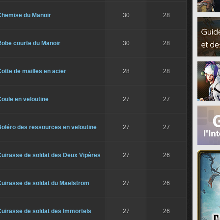
Chemise du Manoir
30
28
Robe courte du Manoir
30
28
otte de mailles en acier
28
28
oule en veloutine
27
27
oléro des ressources en veloutine
27
27
Cuirasse de soldat des Deux Vipères
27
26
Cuirasse de soldat du Maelstrom
27
26
uirasse de soldat des Immortels
27
26