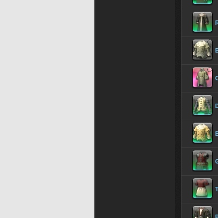
B
C
D
B
G
T
P