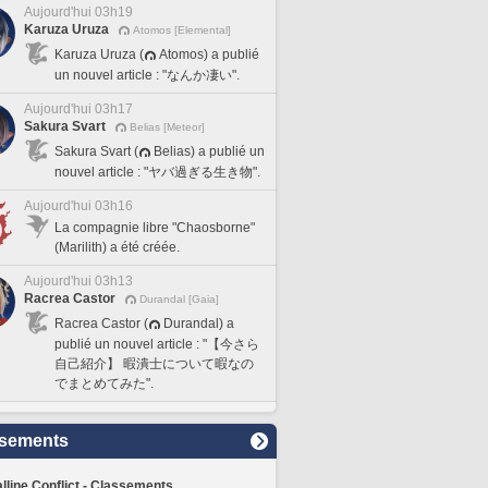
Aujourd'hui 03h19
Karuza Uruza
Atomos [Elemental]
Karuza Uruza (
Atomos) a publié
un nouvel article : "なんか凄い".
Aujourd'hui 03h17
Sakura Svart
Belias [Meteor]
Sakura Svart (
Belias) a publié un
nouvel article : "ヤバ過ぎる生き物".
Aujourd'hui 03h16
La compagnie libre "Chaosborne"
(Marilith) a été créée.
Aujourd'hui 03h13
Racrea Castor
Durandal [Gaia]
Racrea Castor (
Durandal) a
publié un nouvel article : "【今さら
自己紹介】 暇潰士について暇なの
でまとめてみた".
sements
lline Conflict - Classements