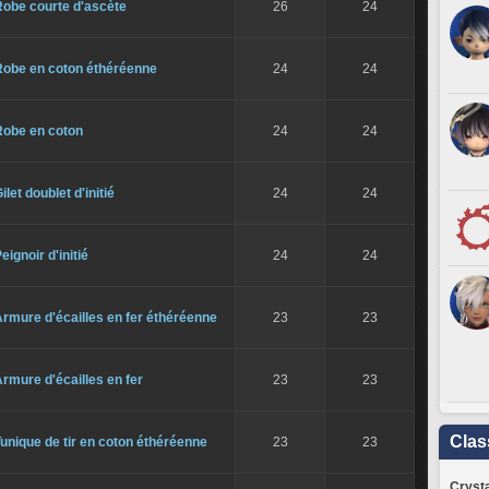
Robe courte d'ascète
26
24
Robe en coton éthéréenne
24
24
Robe en coton
24
24
ilet doublet d'initié
24
24
eignoir d'initié
24
24
rmure d'écailles en fer éthéréenne
23
23
rmure d'écailles en fer
23
23
Clas
unique de tir en coton éthéréenne
23
23
Crysta