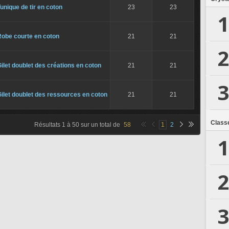
unique de tir en coton
23
23
1
Robe courte en coton
21
21
2
ilet doublet des créations en coton
21
21
3
ilet doublet des ressources en coton
21
21
Class
Résultats
1
à
50
sur un total de
58
1
2
1
2
3