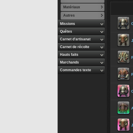
Matériaux
Autres
Missions
C
Quêtes
Carnet d'artisanat
J
Carnet de récolte
Hauts faits
P
Marchands
Commandes texte
P
A