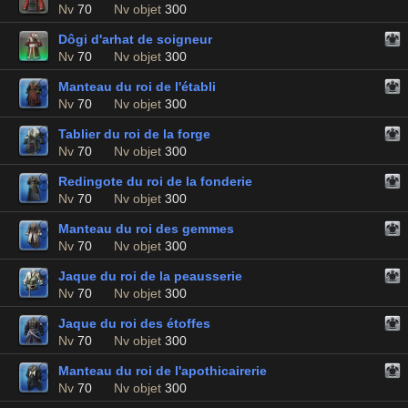
Nv
70
Nv objet
300
Dôgi d'arhat de soigneur
Nv
70
Nv objet
300
Manteau du roi de l'établi
Nv
70
Nv objet
300
Tablier du roi de la forge
Nv
70
Nv objet
300
Redingote du roi de la fonderie
Nv
70
Nv objet
300
Manteau du roi des gemmes
Nv
70
Nv objet
300
Jaque du roi de la peausserie
Nv
70
Nv objet
300
Jaque du roi des étoffes
Nv
70
Nv objet
300
Manteau du roi de l'apothicairerie
Nv
70
Nv objet
300