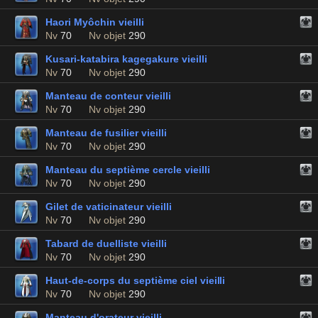
Haori Myôchin vieilli
Nv
70
Nv objet
290
Kusari-katabira kagegakure vieilli
Nv
70
Nv objet
290
Manteau de conteur vieilli
Nv
70
Nv objet
290
Manteau de fusilier vieilli
Nv
70
Nv objet
290
Manteau du septième cercle vieilli
Nv
70
Nv objet
290
Gilet de vaticinateur vieilli
Nv
70
Nv objet
290
Tabard de duelliste vieilli
Nv
70
Nv objet
290
Haut-de-corps du septième ciel vieilli
Nv
70
Nv objet
290
Manteau d'orateur vieilli