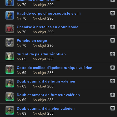
Nv
70
Nv objet
290
Haut-de-corps d'horoscopiste vieilli
Nv
70
Nv objet
290
Chemise à bretelles en doublesoie
Nv
70
Nv objet
290
Poncho en serge
Nv
70
Nv objet
290
Surcot de paladin zénobien
Nv
69
Nv objet
288
Cotte de mailles d'épéiste runique valérien
Nv
69
Nv objet
288
Doublet armant de hutin valérien
Nv
69
Nv objet
288
Doublet armant de fureteur valérien
Nv
69
Nv objet
288
Doublet armant d'archer valérien
Nv
69
Nv objet
288