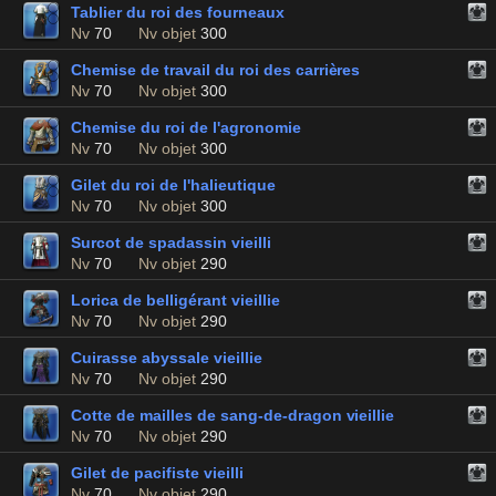
Tablier du roi des fourneaux
Nv
70
Nv objet
300
Chemise de travail du roi des carrières
Nv
70
Nv objet
300
Chemise du roi de l'agronomie
Nv
70
Nv objet
300
Gilet du roi de l'halieutique
Nv
70
Nv objet
300
Surcot de spadassin vieilli
Nv
70
Nv objet
290
Lorica de belligérant vieillie
Nv
70
Nv objet
290
Cuirasse abyssale vieillie
Nv
70
Nv objet
290
Cotte de mailles de sang-de-dragon vieillie
Nv
70
Nv objet
290
Gilet de pacifiste vieilli
Nv
70
Nv objet
290