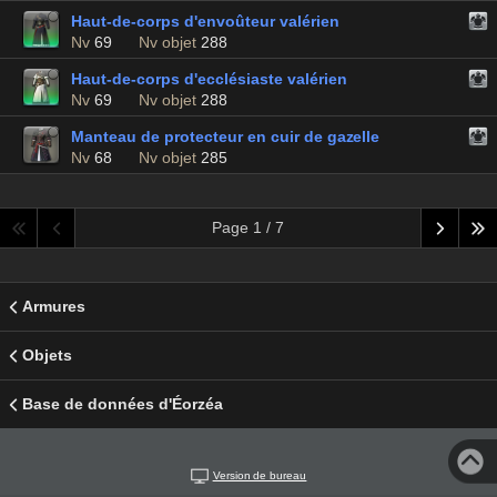
Haut-de-corps d'envoûteur valérien
Nv
69
Nv objet
288
Haut-de-corps d'ecclésiaste valérien
Nv
69
Nv objet
288
Manteau de protecteur en cuir de gazelle
Nv
68
Nv objet
285
Page 1 / 7
Armures
Objets
Base de données d'Éorzéa
Version de bureau