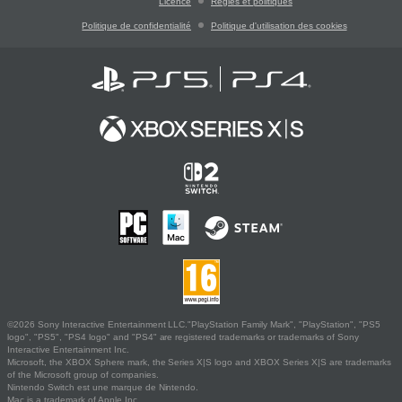
Licence
Règles et politiques
Politique de confidentialité
Politique d'utilisation des cookies
©2026 Sony Interactive Entertainment LLC."PlayStation Family Mark", "PlayStation", "PS5
logo", "PS5", "PS4 logo" and "PS4" are registered trademarks or trademarks of Sony
Interactive Entertainment Inc.
Microsoft, the XBOX Sphere mark, the Series X|S logo and XBOX Series X|S are trademarks
of the Microsoft group of companies.
Nintendo Switch est une marque de Nintendo.
Mac is a trademark of Apple Inc.