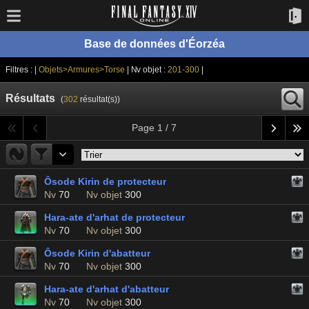
Base de données d'Éorzéa
Filtres : |
Objets>Armures>Torse
| Nv objet :
201-300
|
Résultats
(
302
résultat(s))
Page 1 / 7
Ôsode Kirin de protecteur
Nv
70
Nv objet
300
Hara-ate d'arhat de protecteur
Nv
70
Nv objet
300
Ôsode Kirin d'abatteur
Nv
70
Nv objet
300
Hara-ate d'arhat d'abatteur
Nv
70
Nv objet
300