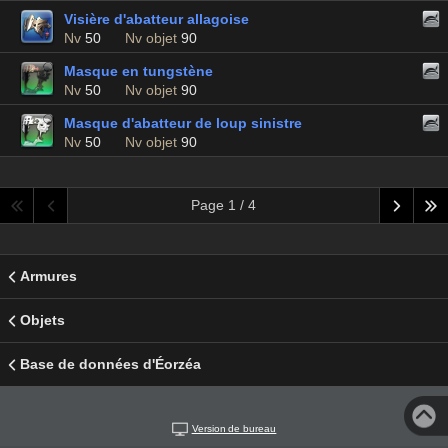
Visière d'abatteur allagoise
Nv
50
Nv objet
90
Masque en tungstène
Nv
50
Nv objet
90
Masque d'abatteur de loup sinistre
Nv
50
Nv objet
90
Page 1 / 4
Armures
Objets
Base de données d'Éorzéa
Version de bureau