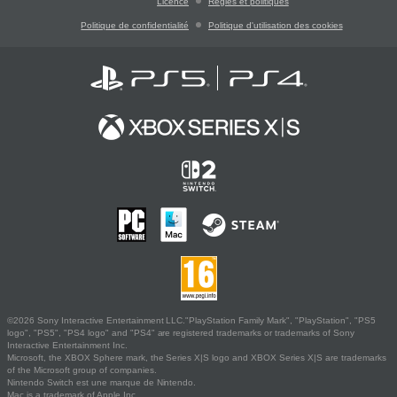
Licence
Règles et politiques
Politique de confidentialité
Politique d'utilisation des cookies
©2026 Sony Interactive Entertainment LLC."PlayStation Family Mark", "PlayStation", "PS5
logo", "PS5", "PS4 logo" and "PS4" are registered trademarks or trademarks of Sony
Interactive Entertainment Inc.
Microsoft, the XBOX Sphere mark, the Series X|S logo and XBOX Series X|S are trademarks
of the Microsoft group of companies.
Nintendo Switch est une marque de Nintendo.
Mac is a trademark of Apple Inc.