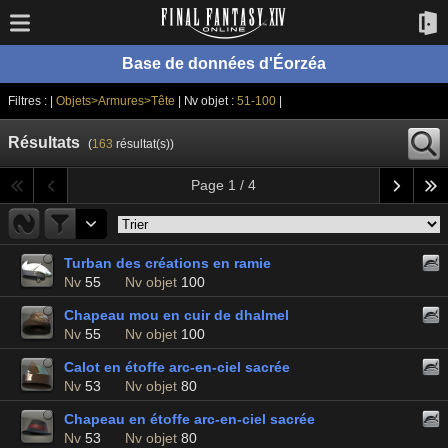
Base de données d'Éorzéa
Filtres : |
Objets>Armures>Tête
| Nv objet :
51-100
|
Résultats
(
163
résultat(s))
Page 1 / 4
Turban des créations en ramie
Nv
55
Nv objet
100
Chapeau mou en cuir de dhalmel
Nv
55
Nv objet
100
Calot en étoffe arc-en-ciel sacrée
Nv
53
Nv objet
80
Chapeau en étoffe arc-en-ciel sacrée
Nv
53
Nv objet
80