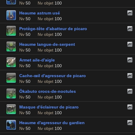
Nv
50
Nv objet
100
Heaume astrum usé
Nv
50
Nv objet
100
Protège-tête d'abatteur de picaro
Nv
50
Nv objet
100
Heaume langue-de-serpent
Nv
50
Nv objet
100
Armet aile-d'aigle
Nv
50
Nv objet
100
Cache-œil d'agresseur de picaro
Nv
50
Nv objet
100
Ôkabuto crocs-de-noctules
Nv
50
Nv objet
100
Masque d'éclaireur de picaro
Nv
50
Nv objet
100
Heaume d'agresseur du gardien
Nv
50
Nv objet
100