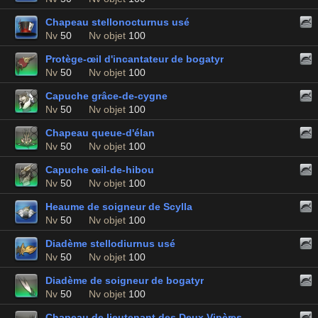
Chapeau stellonocturnus usé
Nv
50
Nv objet
100
Protège-œil d'incantateur de bogatyr
Nv
50
Nv objet
100
Capuche grâce-de-cygne
Nv
50
Nv objet
100
Chapeau queue-d'élan
Nv
50
Nv objet
100
Capuche œil-de-hibou
Nv
50
Nv objet
100
Heaume de soigneur de Scylla
Nv
50
Nv objet
100
Diadème stellodiurnus usé
Nv
50
Nv objet
100
Diadème de soigneur de bogatyr
Nv
50
Nv objet
100
Chapeau de lieutenant des Deux Vipères