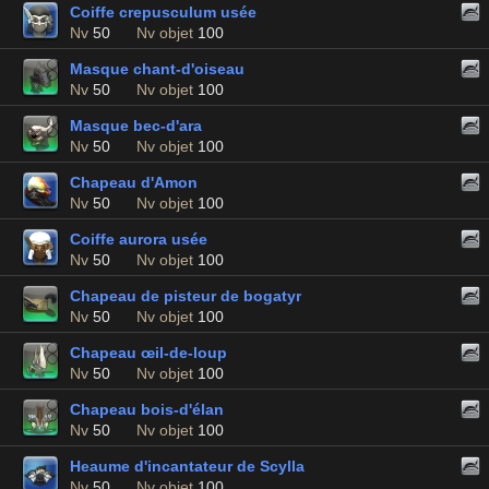
Coiffe crepusculum usée
Nv
50
Nv objet
100
Masque chant-d'oiseau
Nv
50
Nv objet
100
Masque bec-d'ara
Nv
50
Nv objet
100
Chapeau d'Amon
Nv
50
Nv objet
100
Coiffe aurora usée
Nv
50
Nv objet
100
Chapeau de pisteur de bogatyr
Nv
50
Nv objet
100
Chapeau œil-de-loup
Nv
50
Nv objet
100
Chapeau bois-d'élan
Nv
50
Nv objet
100
Heaume d'incantateur de Scylla
Nv
50
Nv objet
100