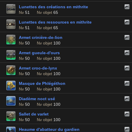
Lunettes des créations en mithrite
Nv
51
Nv objet
65
Lunettes des ressources en mithrite
Nv
51
Nv objet
65
Armet crinière-de-lion
Nv
50
Nv objet
100
Armet gueule-d'ours
Nv
50
Nv objet
100
Armet croc-de-lynx
Nv
50
Nv objet
100
Masque de Phlégéthon
Nv
50
Nv objet
100
Diadème noct usé
Nv
50
Nv objet
100
Sallet de varlet
Nv
50
Nv objet
100
Heaume d'abatteur du gardien