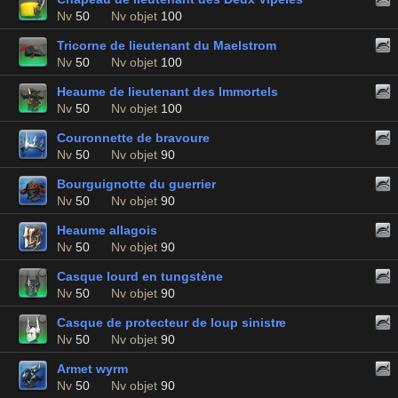
Nv
50
Nv objet
100
Tricorne de lieutenant du Maelstrom
Nv
50
Nv objet
100
Heaume de lieutenant des Immortels
Nv
50
Nv objet
100
Couronnette de bravoure
Nv
50
Nv objet
90
Bourguignotte du guerrier
Nv
50
Nv objet
90
Heaume allagois
Nv
50
Nv objet
90
Casque lourd en tungstène
Nv
50
Nv objet
90
Casque de protecteur de loup sinistre
Nv
50
Nv objet
90
Armet wyrm
Nv
50
Nv objet
90