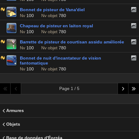
Bonnet de pisteur de Vana'diel
Nv
100
Nv objet
780
Chapeau de pisteur en laiton royal
Nv
100
Nv objet
780
Barrette de pisteur de courtisan assidu améliorée
Nv
100
Nv objet
780
Bonnet de nuit d'incantateur de vision
fantomatique
Nv
100
Nv objet
780
Page 1 / 5
Armures
Objets
Base de données d'Éorzéa