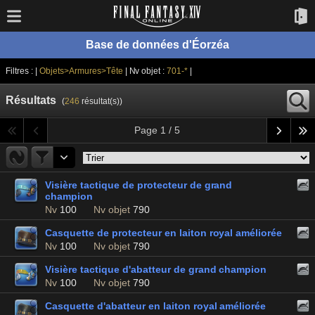
Base de données d'Éorzéa
Filtres : |
Objets>Armures>Tête
| Nv objet :
701-*
|
Résultats
(
246
résultat(s))
Page 1 / 5
Visière tactique de protecteur de grand
champion
Nv
100
Nv objet
790
Casquette de protecteur en laiton royal améliorée
Nv
100
Nv objet
790
Visière tactique d'abatteur de grand champion
Nv
100
Nv objet
790
Casquette d'abatteur en laiton royal améliorée