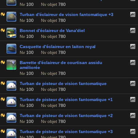
Nv
100
Nv objet
780
Turban d'éclaireur de vision fantomatique +3
Nv
100
Nv objet
780
Bonnet d'éclaireur de Vana'diel
Nv
100
Nv objet
780
Casquette d'éclaireur en laiton royal
Nv
100
Nv objet
780
Barrette d'éclaireur de courtisan assidu
améliorée
Nv
100
Nv objet
780
Turban de pisteur de vision fantomatique
Nv
100
Nv objet
780
Turban de pisteur de vision fantomatique +1
Nv
100
Nv objet
780
Turban de pisteur de vision fantomatique +2
Nv
100
Nv objet
780
Turban de pisteur de vision fantomatique +3
Nv
100
Nv objet
780