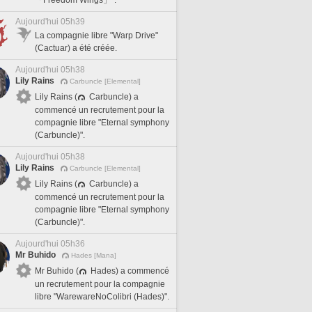
Aujourd'hui 05h39
La compagnie libre "Warp Drive"
(Cactuar) a été créée.
Aujourd'hui 05h38
Lily Rains
Carbuncle [Elemental]
Lily Rains (
Carbuncle) a
commencé un recrutement pour la
compagnie libre "Eternal symphony
(Carbuncle)".
Aujourd'hui 05h38
Lily Rains
Carbuncle [Elemental]
Lily Rains (
Carbuncle) a
commencé un recrutement pour la
compagnie libre "Eternal symphony
(Carbuncle)".
Aujourd'hui 05h36
Mr Buhido
Hades [Mana]
Mr Buhido (
Hades) a commencé
un recrutement pour la compagnie
libre "WarewareNoColibri (Hades)".