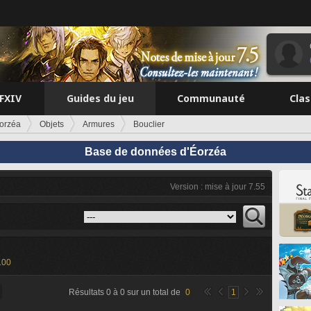
FFXIV
Guides du jeu
Communauté
Cla
orzéa
Objets
Armures
Bouclier
Base de données d'Éorzéa
Version : mise à jour 7.55
100
Résultats
0
à
0
sur un total de
0
1