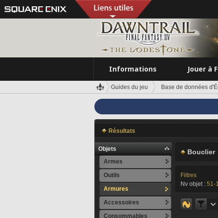
Informations
Jouer à 
Guides du jeu
Base de données d'É
Résultats
Objets
Bouclier
Armes
Outils
Filtres
Nv objet :
51-
Armures
Accessoires
Consommables