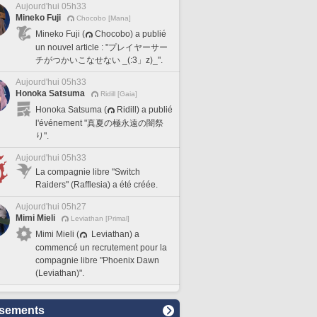
Aujourd'hui 05h33
Mineko Fuji
Chocobo [Mana]
Mineko Fuji (
Chocobo) a publié
un nouvel article : "プレイヤーサー
チがつかいこなせない _(:3」z)_".
Aujourd'hui 05h33
Honoka Satsuma
Ridill [Gaia]
Honoka Satsuma (
Ridill) a publié
l'événement "真夏の極永遠の闇祭
り".
Aujourd'hui 05h33
La compagnie libre "Switch
Raiders" (Rafflesia) a été créée.
Aujourd'hui 05h27
Mimi Mieli
Leviathan [Primal]
Mimi Mieli (
Leviathan) a
commencé un recrutement pour la
compagnie libre "Phoenix Dawn
(Leviathan)".
sements