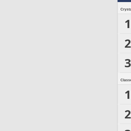
Crysta
1
2
3
Class
1
2