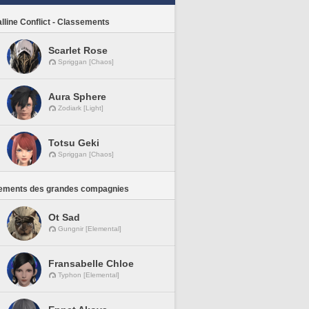
lline Conflict - Classements
Scarlet Rose
Spriggan [Chaos]
Aura Sphere
Zodiark [Light]
Totsu Geki
Spriggan [Chaos]
ements des grandes compagnies
Ot Sad
Gungnir [Elemental]
Fransabelle Chloe
Typhon [Elemental]