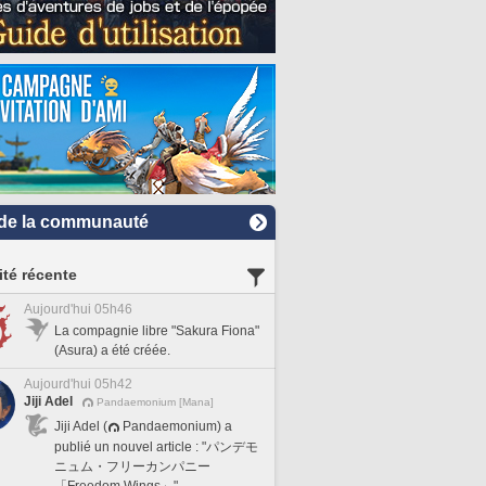
de la communauté
ité récente
Aujourd'hui 05h46
La compagnie libre "Sakura Fiona"
(Asura) a été créée.
Aujourd'hui 05h42
Jiji Adel
Pandaemonium [Mana]
Jiji Adel (
Pandaemonium) a
publié un nouvel article : "パンデモ
ニュム・フリーカンパニー
「Freedom Wings」".