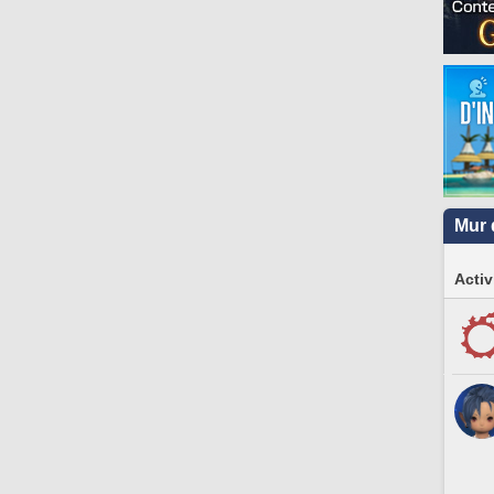
Mur 
Activ