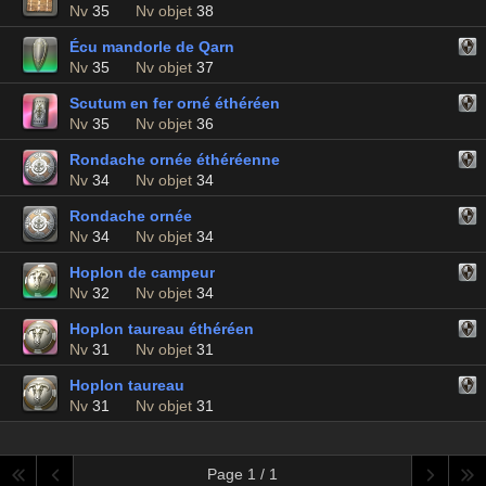
Nv
35
Nv objet
38
Écu mandorle de Qarn
Nv
35
Nv objet
37
Scutum en fer orné éthéréen
Nv
35
Nv objet
36
Rondache ornée éthéréenne
Nv
34
Nv objet
34
Rondache ornée
Nv
34
Nv objet
34
Hoplon de campeur
Nv
32
Nv objet
34
Hoplon taureau éthéréen
Nv
31
Nv objet
31
Hoplon taureau
Nv
31
Nv objet
31
Page 1 / 1