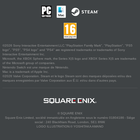
©2026 Sony Interactive Entertainment LLC."PlayStation Family Mark", "PlayStation", "PS5
logo", "PS5", "PS4 logo" and "PS4" are registered trademarks or trademarks of Sony
Interactive Entertainment Inc.
Microsoft, the XBOX Sphere mark, the Series X|S logo and XBOX Series X|S are trademarks
of the Microsoft group of companies.
Nintendo Switch est une marque de Nintendo.
Mac is a trademark of Apple Inc.
©2026 Valve Corporation. Steam et le logo Steam sont des marques déposées et/ou des
marques enregistrées par Valve Corporation aux É.U. et/ou dans d'autres pays.
© SQUARE ENIX
Square Enix Limited, société immatriculée en Angleterre sous le numéro 01804186 - Siège
social : 240 Blackfriars Road, London, SE1 8NW.
LOGO ILLUSTRATION:© YOSHITAKA AMANO