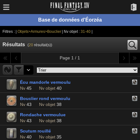
Base de données d'Éorzéa
Filtres : |
Objets>Armures>Bouclier
| Nv objet :
31-40
|
Résultats
(
20
résultat(s))
Page 1 / 1
Écu mandorle vermoulu
Nv
45
Nv objet
40
Bouclier rond vermoulu
Nv
43
Nv objet
38
Rondache vermoulue
Nv
43
Nv objet
38
Scutum rouillé
Nv
40
Nv objet
35