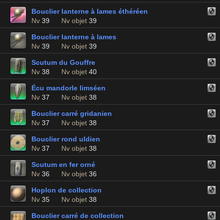
Bouclier lanterne à lames éthéréen
Nv
39
Nv objet
39
Bouclier lanterne à lames
Nv
39
Nv objet
39
Scutum du Gouffre
Nv
38
Nv objet
40
Écu mandorle limséen
Nv
37
Nv objet
38
Bouclier carré gridanien
Nv
37
Nv objet
38
Bouclier rond uldien
Nv
37
Nv objet
38
Scutum en fer orné
Nv
36
Nv objet
36
Hoplon de collection
Nv
35
Nv objet
38
Bouclier carré de collection