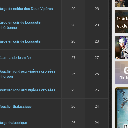
arge de soldat des Deux Vipères
29
28
arge en cuir de bouquetin
28
28
éthéréenne
arge en cuir de bouquetin
28
28
Écu mandorle en fer
27
27
ouclier rond aux vipères croisées
25
25
éthéréen
ouclier rond aux vipères croisées
25
25
ouclier thalassique
26
24
arge thalassique
26
24