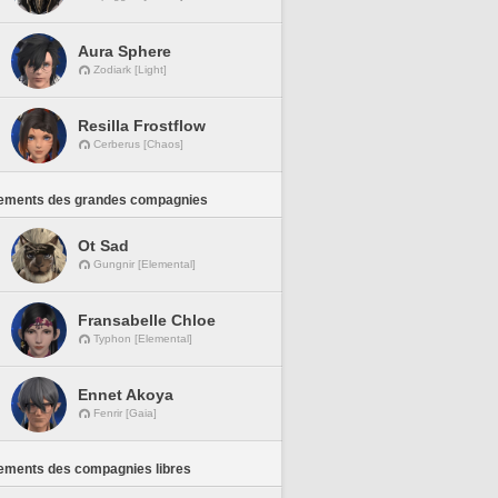
Aura Sphere
Zodiark [Light]
Resilla Frostflow
Cerberus [Chaos]
ements des grandes compagnies
Ot Sad
Gungnir [Elemental]
Fransabelle Chloe
Typhon [Elemental]
Ennet Akoya
Fenrir [Gaia]
ements des compagnies libres