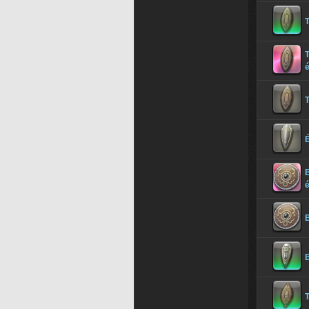
T
T
T
B
B
B
T