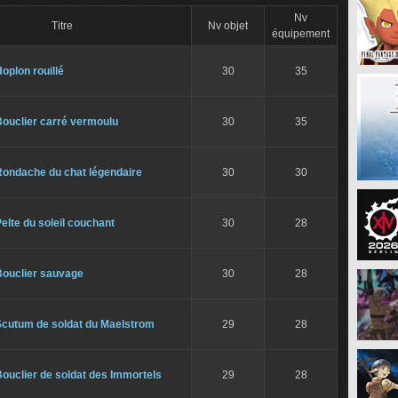
Nv
Titre
Nv objet
équipement
oplon rouillé
30
35
Bouclier carré vermoulu
30
35
Rondache du chat légendaire
30
30
elte du soleil couchant
30
28
Bouclier sauvage
30
28
Scutum de soldat du Maelstrom
29
28
ouclier de soldat des Immortels
29
28