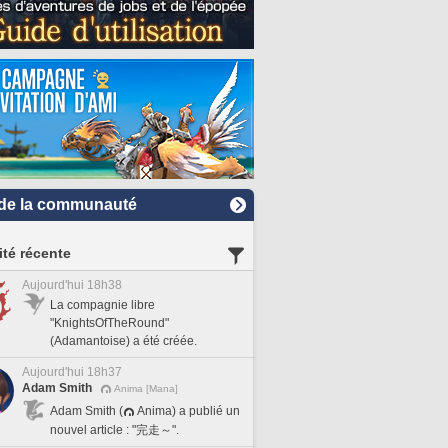
de la communauté
ité récente
Aujourd'hui 18h38
La compagnie libre
"KnightsOfTheRound"
(Adamantoise) a été créée.
Aujourd'hui 18h37
Adam Smith
Anima [Mana]
Adam Smith (
Anima) a publié un
nouvel article : "完走～".