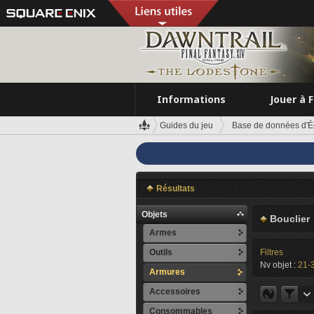
Informations
Jouer à 
Guides du jeu
Base de données d'É
Résultats
Objets
Bouclier
Armes
Outils
Filtres
Nv objet :
21-
Armures
Accessoires
Consommables