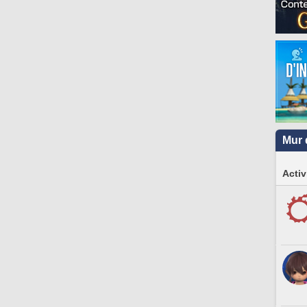
Mur 
Activ