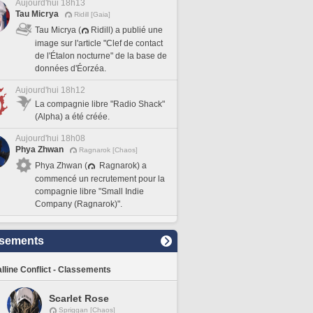
Aujourd'hui 18h13
Tau Micrya
Ridill [Gaia]
Tau Micrya (
Ridill) a publié une
image sur l'article "Clef de contact
de l'Étalon nocturne" de la base de
données d'Éorzéa.
Aujourd'hui 18h12
La compagnie libre "Radio Shack"
(Alpha) a été créée.
Aujourd'hui 18h08
Phya Zhwan
Ragnarok [Chaos]
Phya Zhwan (
Ragnarok) a
commencé un recrutement pour la
compagnie libre "Small Indie
Company (Ragnarok)".
sements
lline Conflict - Classements
Scarlet Rose
Spriggan [Chaos]