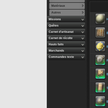
Matériaux
Autres
Missions
H
Quêtes
Carnet d'artisanat
Carnet de récolte
Hauts faits
Marchands
Commandes texte
P
B