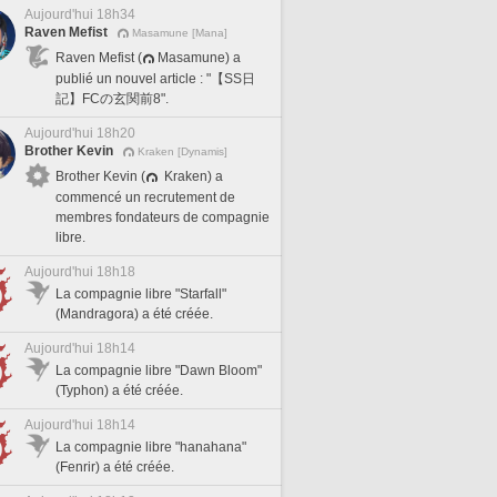
Aujourd'hui 18h34
Raven Mefist
Masamune [Mana]
Raven Mefist (
Masamune) a
publié un nouvel article : "【SS日
記】FCの玄関前8".
Aujourd'hui 18h20
Brother Kevin
Kraken [Dynamis]
Brother Kevin (
Kraken) a
commencé un recrutement de
membres fondateurs de compagnie
libre.
Aujourd'hui 18h18
La compagnie libre "Starfall"
(Mandragora) a été créée.
Aujourd'hui 18h14
La compagnie libre "Dawn Bloom"
(Typhon) a été créée.
Aujourd'hui 18h14
La compagnie libre "hanahana"
(Fenrir) a été créée.