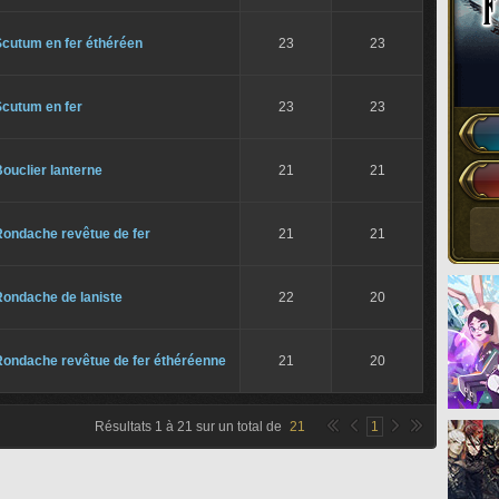
Scutum en fer éthéréen
23
23
Scutum en fer
23
23
ouclier lanterne
21
21
Rondache revêtue de fer
21
21
Rondache de laniste
22
20
Rondache revêtue de fer éthéréenne
21
20
Résultats
1
à
21
sur un total de
21
1