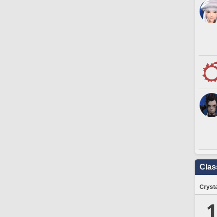
Clas
Crysta
1