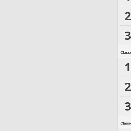
2
3
Class
1
2
3
Class