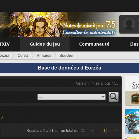
FFXIV
Guides du jeu
Communauté
Cla
orzéa
Objets
Armures
Bouclier
Base de données d'Éorzéa
Version : mise à jour 7.55
30
Résultats
1
à
21
sur un total de
21
1