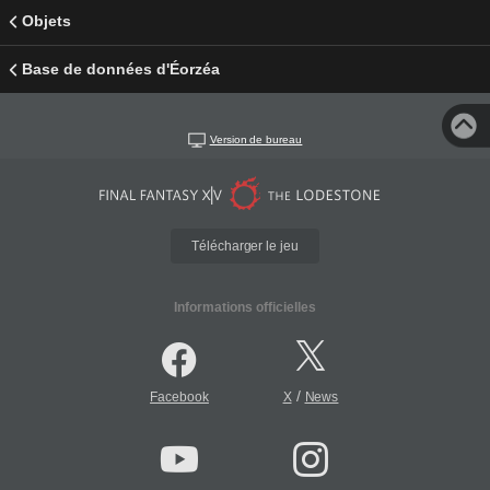
Objets
Base de données d'Éorzéa
Version de bureau
Télécharger le jeu
Informations officielles
/
Facebook
X
News