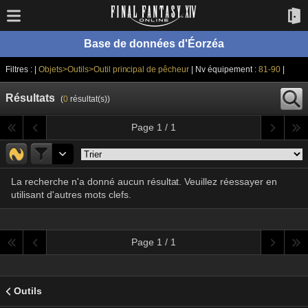
Base de données d'Éorzéa
Filtres : |
Objets>Outils>Outil principal de pêcheur
| Nv équipement :
81-90
|
Résultats
(
0
résultat(s))
Page 1 / 1
La recherche n'a donné aucun résultat. Veuillez réessayer en
utilisant d'autres mots clefs.
Page 1 / 1
Outils