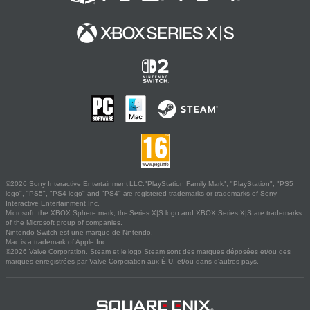
©2026 Sony Interactive Entertainment LLC."PlayStation Family Mark", "PlayStation", "PS5
logo", "PS5", "PS4 logo" and "PS4" are registered trademarks or trademarks of Sony
Interactive Entertainment Inc.
Microsoft, the XBOX Sphere mark, the Series X|S logo and XBOX Series X|S are trademarks
of the Microsoft group of companies.
Nintendo Switch est une marque de Nintendo.
Mac is a trademark of Apple Inc.
©2026 Valve Corporation. Steam et le logo Steam sont des marques déposées et/ou des
marques enregistrées par Valve Corporation aux É.U. et/ou dans d'autres pays.