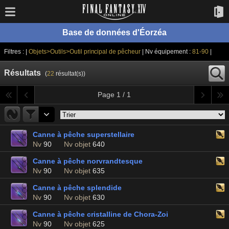
Base de données d'Éorzéa
Filtres : |
Objets>Outils>Outil principal de pêcheur
| Nv équipement :
81-90
|
Résultats
(
22
résultat(s))
Page 1 / 1
Canne à pêche superstellaire
Nv
90
Nv objet
640
Canne à pêche norvrandtesque
Nv
90
Nv objet
635
Canne à pêche splendide
Nv
90
Nv objet
630
Canne à pêche cristalline de Chora-Zoi
Nv
90
Nv objet
625