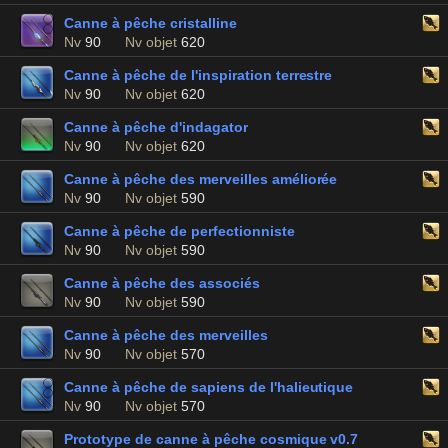
Canne à pêche cristalline
Nv
90
Nv objet
620
Canne à pêche de l'inspiration terrestre
Nv
90
Nv objet
620
Canne à pêche d'indagator
Nv
90
Nv objet
620
Canne à pêche des merveilles améliorée
Nv
90
Nv objet
590
Canne à pêche de perfectionniste
Nv
90
Nv objet
590
Canne à pêche des associés
Nv
90
Nv objet
590
Canne à pêche des merveilles
Nv
90
Nv objet
570
Canne à pêche de sapiens de l'halieutique
Nv
90
Nv objet
570
Prototype de canne à pêche cosmique v0.7