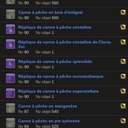
Nv
90
Nv objet
560
Canne à pêche en bois d'intégral
Nv
90
Nv objet
560
Réplique de canne à pêche cristalline
Nv
90
Nv objet
1
Réplique de canne à pêche cristalline de Chora-
Zoi
Nv
90
Nv objet
1
Réplique de canne à pêche splendide
Nv
90
Nv objet
1
Réplique de canne à pêche norvrandtesque
Nv
90
Nv objet
1
Réplique de canne à pêche superstellaire
Nv
90
Nv objet
1
Canne à pêche en manganèse
Nv
87
Nv objet
540
Canne à pêche en pin sylvestre
Nv
84
Nv objet
520