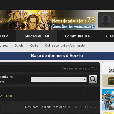
FFXIV
Guides du jeu
Communauté
Cla
orzéa
Objets
Outils
Outil secondaire d'alchimiste
Base de données d'Éorzéa
Version : mise à jour 7.55
condaire
ste
t :
81-90
Résultats
1
à
8
sur un total de
8
1