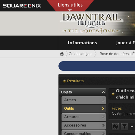
Informations
Jouer à 
Guides du jeu
Base de données d'É
Résultats
Outil se
Objets
d'alchimi
Armes
Outils
Filtres
Nv équipemen
Armures
Accessoires
Consommables