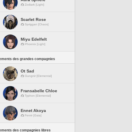
Zodiark [Light]
Scarlet Rose
Spriggan [Chaos]
Miyu Edelfelt
Phoenix [Light]
ements des grandes compagnies
Ot Sad
Gungnir [Elemental]
Fransabelle Chloe
Typhon [Elemental]
Ennet Akoya
Fenrir [Gaia]
ements des compagnies libres