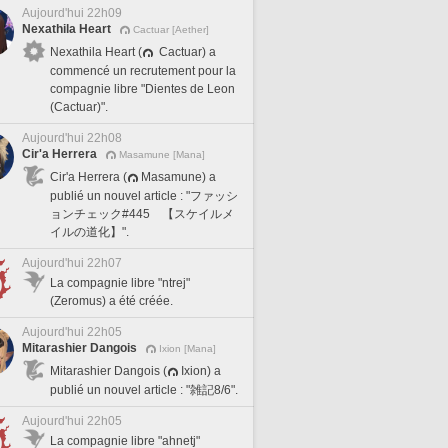
Aujourd'hui 22h09
Nexathila Heart
Cactuar [Aether]
Nexathila Heart (
Cactuar) a
commencé un recrutement pour la
compagnie libre "Dientes de Leon
(Cactuar)".
Aujourd'hui 22h08
Cir'a Herrera
Masamune [Mana]
Cir'a Herrera (
Masamune) a
publié un nouvel article : "ファッシ
ョンチェック#445 【スケイルメ
イルの道化】".
Aujourd'hui 22h07
La compagnie libre "ntrej"
(Zeromus) a été créée.
Aujourd'hui 22h05
Mitarashier Dangois
Ixion [Mana]
Mitarashier Dangois (
Ixion) a
publié un nouvel article : "雑記8/6".
Aujourd'hui 22h05
La compagnie libre "ahnetj"