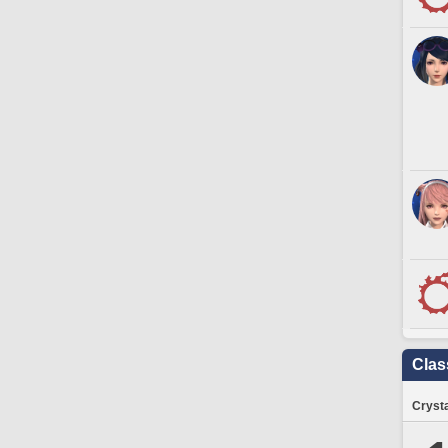
Clas
Crysta