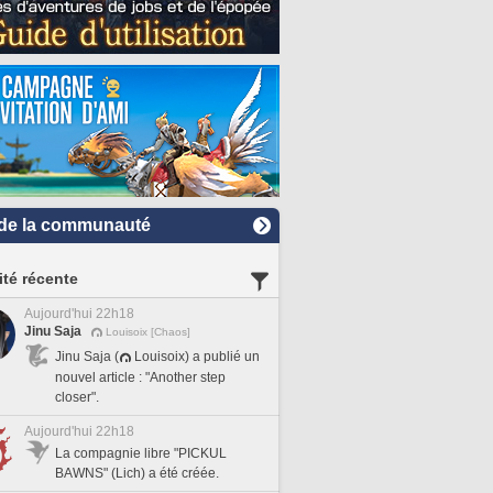
de la communauté
ité récente
Aujourd'hui 22h18
Jinu Saja
Louisoix [Chaos]
Jinu Saja (
Louisoix) a publié un
nouvel article : "Another step
closer".
Aujourd'hui 22h18
La compagnie libre "PICKUL
BAWNS" (Lich) a été créée.