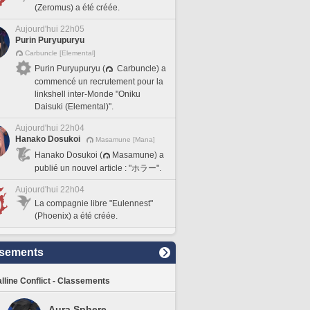
(Zeromus) a été créée.
Aujourd'hui 22h05
Purin Puryupuryu
Carbuncle [Elemental]
Purin Puryupuryu (
Carbuncle) a
commencé un recrutement pour la
linkshell inter-Monde "Oniku
Daisuki (Elemental)".
Aujourd'hui 22h04
Hanako Dosukoi
Masamune [Mana]
Hanako Dosukoi (
Masamune) a
publié un nouvel article : "ホラー".
Aujourd'hui 22h04
La compagnie libre "Eulennest"
(Phoenix) a été créée.
sements
lline Conflict - Classements
Aura Sphere