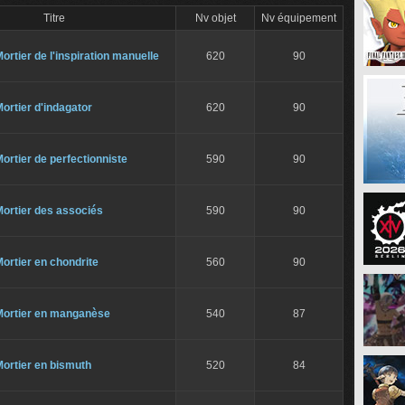
Titre
Nv objet
Nv équipement
ortier de l'inspiration manuelle
620
90
ortier d'indagator
620
90
ortier de perfectionniste
590
90
ortier des associés
590
90
ortier en chondrite
560
90
Mortier en manganèse
540
87
ortier en bismuth
520
84