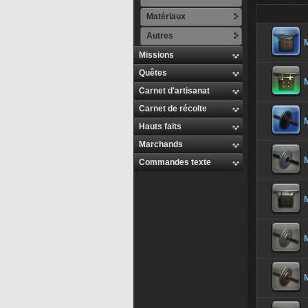
Matériaux
Autres
M
Missions
Quêtes
M
Carnet d'artisanat
Carnet de récolte
M
Hauts faits
Marchands
M
Commandes texte
M
M