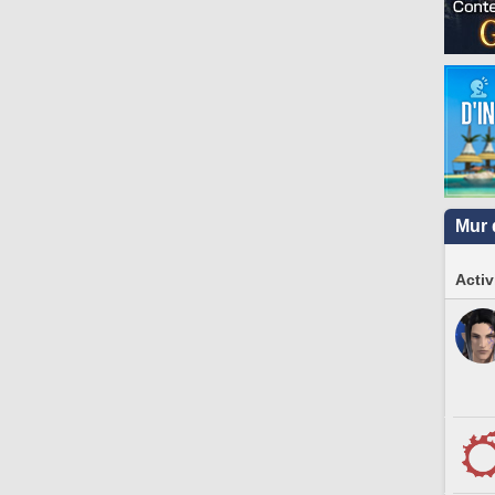
Mur 
Activ