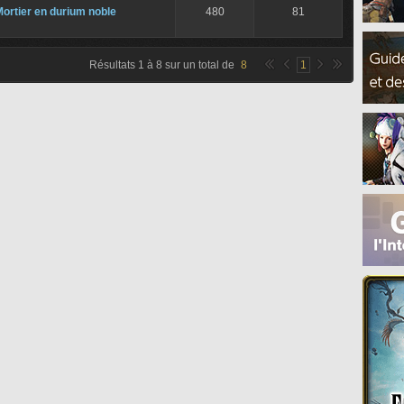
ortier en durium noble
480
81
Résultats
1
à
8
sur un total de
8
1