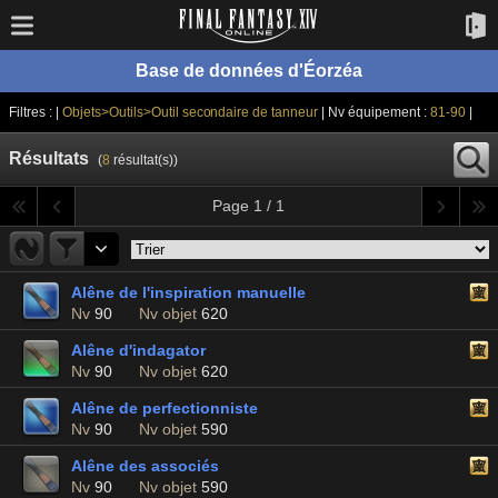
Base de données d'Éorzéa
Filtres : |
Objets>Outils>Outil secondaire de tanneur
| Nv équipement :
81-90
|
Résultats
(
8
résultat(s))
Page 1 / 1
Alêne de l'inspiration manuelle
Nv
90
Nv objet
620
Alêne d'indagator
Nv
90
Nv objet
620
Alêne de perfectionniste
Nv
90
Nv objet
590
Alêne des associés
Nv
90
Nv objet
590