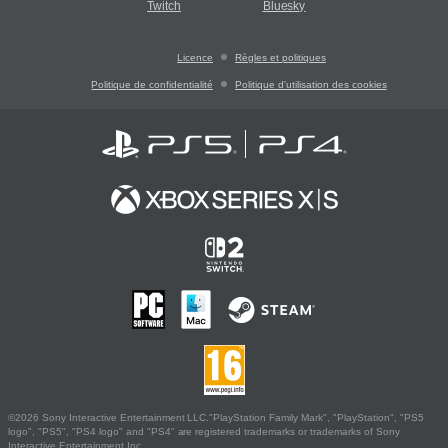
Twitch
Bluesky
Licence
Règles et politiques
Politique de confidentialité
Politique d'utilisation des cookies
©2026 Sony Interactive Entertainment LLC."PlayStation Family Mark", "PlayStation", "PS5
logo", "PS5", "PS4 logo" and "PS4" are registered trademarks or trademarks of Sony
Interactive Entertainment Inc.