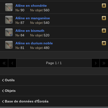
Alêne en chondrite
Nv
90
Nv objet
560
Alêne en manganèse
Nv
87
Nv objet
540
Alêne en bismuth
Nv
84
Nv objet
520
Alêne en durium noble
Nv
81
Nv objet
480
Page 1 / 1
Outils
Objets
Base de données d'Éorzéa