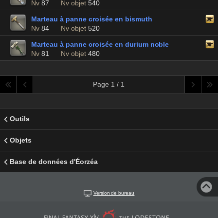
Nv
87
Nv objet
540
Marteau à panne croisée en bismuth
Nv
84
Nv objet
520
Marteau à panne croisée en durium noble
Nv
81
Nv objet
480
Page 1 / 1
Outils
Objets
Base de données d'Éorzéa
Version de bureau