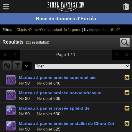
Base de données d'Éorzéa
Filtres : |
Objets>Outils>Outil principal de forgeron
| Nv équipement :
81-90
|
Résultats
(
22
résultat(s))
Page 1 / 1
Marteau à panne croisée superstellaire
Nv
90
Nv objet
640
Marteau à panne croisée norvrandtesque
Nv
90
Nv objet
635
Marteau à panne croisée splendide
Nv
90
Nv objet
630
Marteau à panne croisée cristallin de Chora-Zoi
Nv
90
Nv objet
625