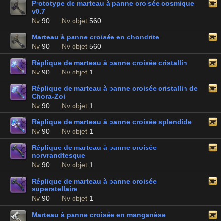
Prototype de marteau à panne croisée cosmique
v0.7
Nv
90
Nv objet
560
Marteau à panne croisée en chondrite
Nv
90
Nv objet
560
Réplique de marteau à panne croisée cristallin
Nv
90
Nv objet
1
Réplique de marteau à panne croisée cristallin de
Chora-Zoi
Nv
90
Nv objet
1
Réplique de marteau à panne croisée splendide
Nv
90
Nv objet
1
Réplique de marteau à panne croisée
norvrandtesque
Nv
90
Nv objet
1
Réplique de marteau à panne croisée
superstellaire
Nv
90
Nv objet
1
Marteau à panne croisée en manganèse