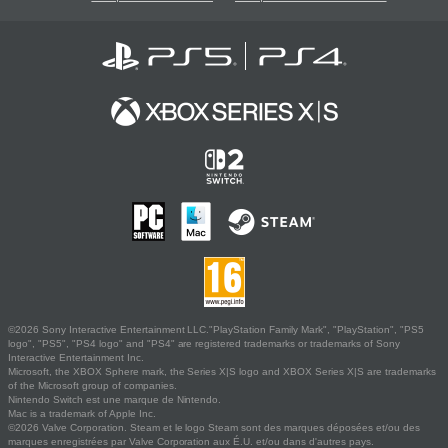
©2026 Sony Interactive Entertainment LLC."PlayStation Family Mark", "PlayStation", "PS5
logo", "PS5", "PS4 logo" and "PS4" are registered trademarks or trademarks of Sony
Interactive Entertainment Inc.
Microsoft, the XBOX Sphere mark, the Series X|S logo and XBOX Series X|S are trademarks
of the Microsoft group of companies.
Nintendo Switch est une marque de Nintendo.
Mac is a trademark of Apple Inc.
©2026 Valve Corporation. Steam et le logo Steam sont des marques déposées et/ou des
marques enregistrées par Valve Corporation aux É.U. et/ou dans d'autres pays.