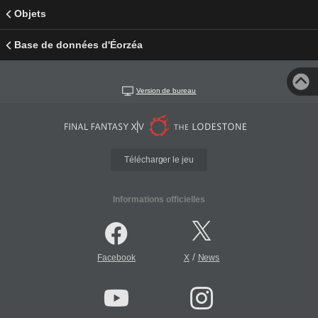
Objets
Base de données d'Éorzéa
Version de bureau
Télécharger le jeu
Informations officielles
/
Facebook
X
News