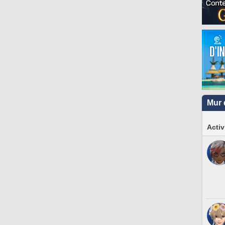
Mur 
Activ