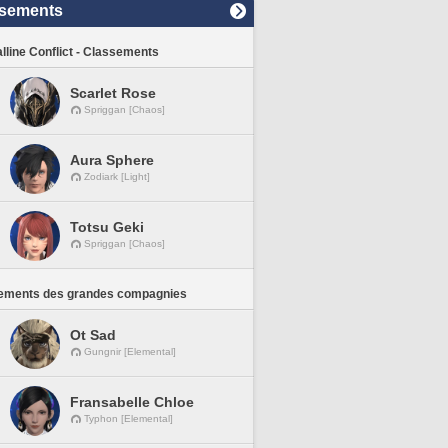
sements
lline Conflict - Classements
Scarlet Rose
Spriggan [Chaos]
Aura Sphere
Zodiark [Light]
Totsu Geki
Spriggan [Chaos]
ements des grandes compagnies
Ot Sad
Gungnir [Elemental]
Fransabelle Chloe
Typhon [Elemental]