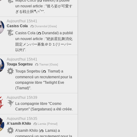
Majico Coco (
Valefor) a publié
un nouvel article : "後ろ姿が可愛す
ぎる戦士胴🪓ෆ˚*".
Aujourd'hui 15h41
Casiss Cola
Durandal [Gaia]
Casiss Cola (
Durandal) a publié
un nouvel article : "絶妖星乱舞消化
固定メンバー募集＠Ｄ１(リーパー
以外)".
Aujourd'hui 15h41
Touga Sogetsu
Tiamat [Gaia]
Touga Sogetsu (
Tiamat) a
commencé un recrutement pour la
compagnie libre "Twilight Eve
(Tiamat)".
Aujourd'hui 15h39
La compagnie libre "Cosmo
Canyon" (Sargatanas) a été créée.
Aujourd'hui 15h35
A'samih Khilo
Lamia [Primal]
A'samih Khilo (
Lamia) a
commencé un recrutement pour la