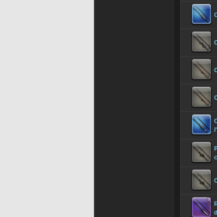
C
C
C
C
C
l