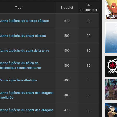
Nv
Titre
Nv objet
équipement
anne à pêche de la forge céleste
510
80
Canne à pêche du chant céleste
500
80
anne à pêche du saint de la terre
500
80
anne à pêche du fiélon de
500
80
'halieutique resplendissante
Canne à pêche esthétique
490
80
Canne à pêche du chant des dragons
485
80
améliorée
Canne à pêche du chant des dragons
475
80