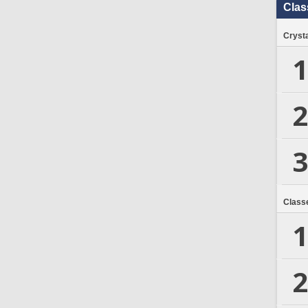
Clas
Crysta
1
2
3
Class
1
2