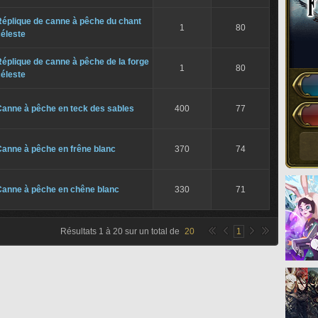
Réplique de canne à pêche du chant
1
80
éleste
éplique de canne à pêche de la forge
1
80
éleste
Canne à pêche en teck des sables
400
77
Canne à pêche en frêne blanc
370
74
Canne à pêche en chêne blanc
330
71
Résultats
1
à
20
sur un total de
20
1