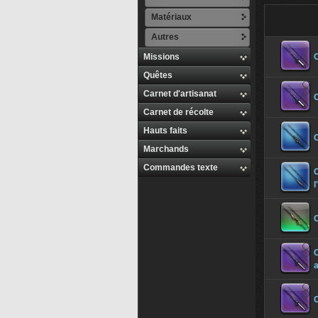
Matériaux
Autres
Missions
C
Quêtes
Carnet d'artisanat
Carnet de récolte
Hauts faits
C
Marchands
Commandes texte
C
l