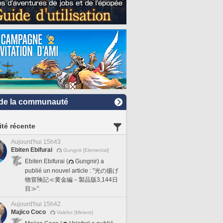
de la communauté
ité récente
Aujourd'hui 15h43
Ebiten Ebifurai
Gungnir [Elemental]
Ebiten Ebifurai (
Gungnir) a
publié un nouvel article : "光の揚げ
物冒険記≪黄金編－製品版3,144日
目≫".
Aujourd'hui 15h42
Majico Coco
Valefor [Meteor]