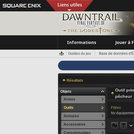
Informations
Jouer à 
Guides du jeu
Base de données d'É
Résultats
Outil pri
Objets
pêcheur
Armes
Outils
Filtres
Nv équipemen
Armures
Accessoires
Consommables