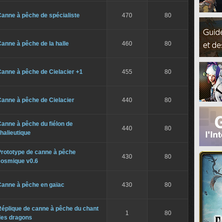
anne à pêche de spécialiste
470
80
anne à pêche de la halle
460
80
anne à pêche de Cielacier +1
455
80
anne à pêche de Cielacier
440
80
anne à pêche du fiélon de
440
80
'halieutique
Prototype de canne à pêche
430
80
cosmique v0.6
Canne à pêche en gaïac
430
80
Réplique de canne à pêche du chant
1
80
des dragons