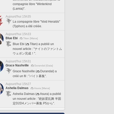
compagnie libre "Winterkind
(Lamia)".
Aujourd'hui 15h35
La compagnie libre "Void Heralds"
(Typhon) a été créée.
Aujourd'hui 15h33
Blue Ebi
Titan [Mana]
Blue Ebi (
Titan) a publié un
nouvel article : "ナイトのファントム
ウェポン完成！".
Aujourd'hui 15h31
Grace Nashville
Durandal [Gaia]
Grace Nashville (
Durandal) a
créé un fil : "バイト募集".
Aujourd'hui 15h27
Ashelia Dalmas
Asura [Mana]
Ashelia Dalmas (
Asura) a publié
un nouvel article : "絶妖星乱舞 半固
定D2D4メンバー募集 P5から".