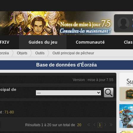
FFXIV
Guides du jeu
Communauté
Cla
orzéa
Objets
Outils
Outil principal de pêcheur
Base de données d'Éorzéa
Version : mise à jour 7.55
ncipal de
t :
71-80
Résultats
1
à
20
sur un total de
20
1