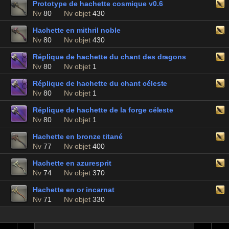
Prototype de hachette cosmique v0.6
Nv
80
Nv objet
430
Hachette en mithril noble
Nv
80
Nv objet
430
Réplique de hachette du chant des dragons
Nv
80
Nv objet
1
Réplique de hachette du chant céleste
Nv
80
Nv objet
1
Réplique de hachette de la forge céleste
Nv
80
Nv objet
1
Hachette en bronze titané
Nv
77
Nv objet
400
Hachette en azuresprit
Nv
74
Nv objet
370
Hachette en or incarnat
Nv
71
Nv objet
330