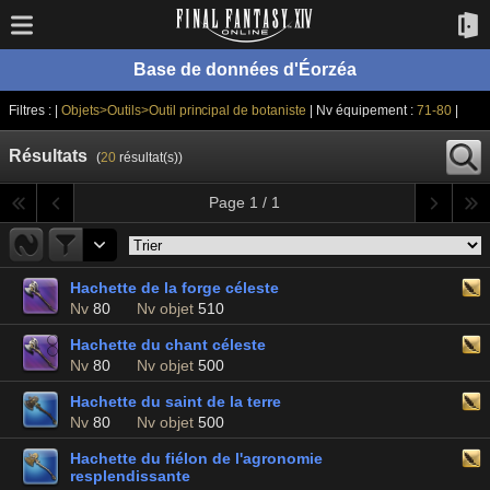
Base de données d'Éorzéa
Filtres : |
Objets>Outils>Outil principal de botaniste
| Nv équipement :
71-80
|
Résultats
(
20
résultat(s))
Page 1 / 1
Hachette de la forge céleste
Nv
80
Nv objet
510
Hachette du chant céleste
Nv
80
Nv objet
500
Hachette du saint de la terre
Nv
80
Nv objet
500
Hachette du fiélon de l'agronomie
resplendissante