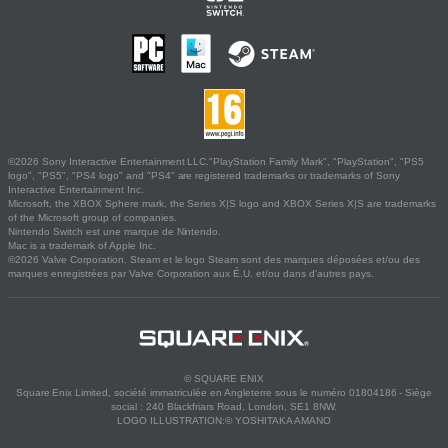
©2026 Sony Interactive Entertainment LLC."PlayStation Family Mark", "PlayStation", "PS5
logo", "PS5", "PS4 logo" and "PS4" are registered trademarks or trademarks of Sony
Interactive Entertainment Inc.
Microsoft, the XBOX Sphere mark, the Series X|S logo and XBOX Series X|S are trademarks
of the Microsoft group of companies.
Nintendo Switch est une marque de Nintendo.
Mac is a trademark of Apple Inc.
©2026 Valve Corporation. Steam et le logo Steam sont des marques déposées et/ou des
marques enregistrées par Valve Corporation aux É.U. et/ou dans d'autres pays.
© SQUARE ENIX
Square Enix Limited, société immatriculée en Angleterre sous le numéro 01804186 - Siège
social : 240 Blackfriars Road, London, SE1 8NW.
LOGO ILLUSTRATION:© YOSHITAKA AMANO