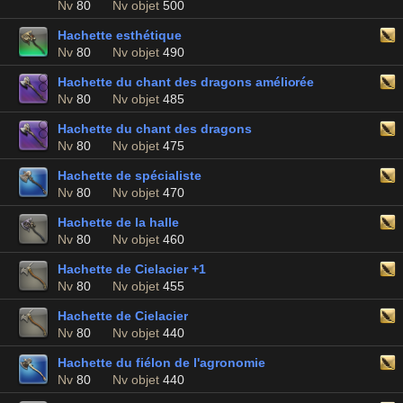
Nv
80
Nv objet
500
Hachette esthétique
Nv
80
Nv objet
490
Hachette du chant des dragons améliorée
Nv
80
Nv objet
485
Hachette du chant des dragons
Nv
80
Nv objet
475
Hachette de spécialiste
Nv
80
Nv objet
470
Hachette de la halle
Nv
80
Nv objet
460
Hachette de Cielacier +1
Nv
80
Nv objet
455
Hachette de Cielacier
Nv
80
Nv objet
440
Hachette du fiélon de l'agronomie
Nv
80
Nv objet
440