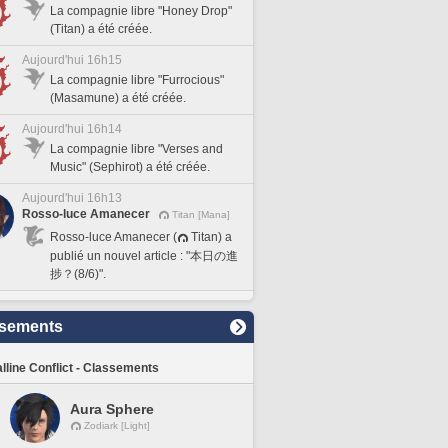
La compagnie libre "Honey Drop"
(Titan) a été créée.
Aujourd'hui 16h15
La compagnie libre "Furrocious"
(Masamune) a été créée.
Aujourd'hui 16h14
La compagnie libre "Verses and
Music" (Sephirot) a été créée.
Aujourd'hui 16h13
Rosso-luce Amanecer
Titan [Mana]
Rosso-luce Amanecer (
Titan) a
publié un nouvel article : "本日の進
捗？(8/6)".
sements
lline Conflict - Classements
Aura Sphere
Zodiark [Light]