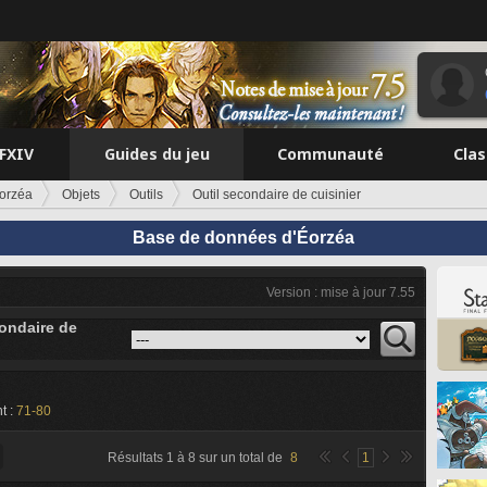
FFXIV
Guides du jeu
Communauté
Cla
orzéa
Objets
Outils
Outil secondaire de cuisinier
Base de données d'Éorzéa
Version : mise à jour 7.55
condaire de
t :
71-80
Résultats
1
à
8
sur un total de
8
1