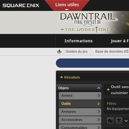
Informations
Jouer à 
Guides du jeu
Base de données d'É
Résultats
Outil se
Objets
cuisinier
Armes
Outils
Filtres
Nv équipemen
Armures
Accessoires
Consommables