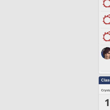
Clas
Crysta
1