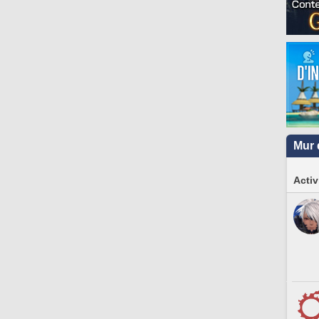
Mur 
Activ