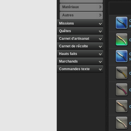
Matériaux
Autres
C
Missions
Quêtes
Carnet d'artisanat
C
Carnet de récolte
Hauts faits
C
Marchands
Commandes texte
C
C
C
C