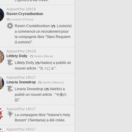
(Typhon) a été créée.
Aujourd'hui 16h19
Raven Crystalbunbun
Louisoix [Chaos]
Raven Crystalbunbun (
Louisoix)
a commencé un recrutement pour
la compagnie libre "Stars Requiem
(Louisoix)".
Aujourd'hui 16h19
Littlety Dolly
Hades [Mana]
Littlety Dolly (
Hades) a publié un
nouvel article : "久々に☺️".
Aujourd'hui 16h17
Linaria Snowdrop
Valefor [Meteor]
Linaria Snowdrop (
Valefor) a
publié un nouvel article : "今後の
話".
Aujourd'hui 16h17
La compagnie libre "Halone's Holy
Bosom" (Twintania) a été créée.
Aujourd'hui 16h17