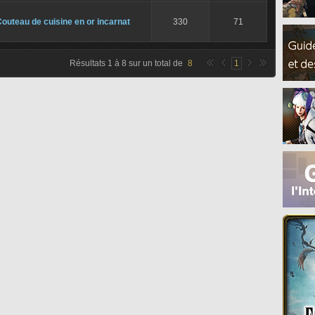
outeau de cuisine en or incarnat
330
71
Résultats
1
à
8
sur un total de
8
1