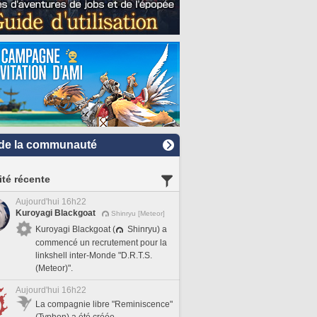
de la communauté
ité récente
Aujourd'hui 16h22
Kuroyagi Blackgoat
Shinryu [Meteor]
Kuroyagi Blackgoat (
Shinryu) a
commencé un recrutement pour la
linkshell inter-Monde "D.R.T.S.
(Meteor)".
Aujourd'hui 16h22
La compagnie libre "Reminiscence"