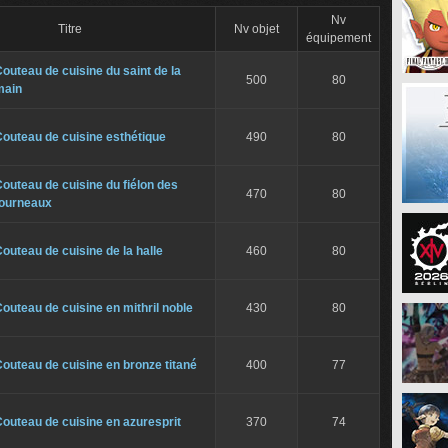
Nv
Titre
Nv objet
équipement
outeau de cuisine du saint de la
500
80
main
outeau de cuisine esthétique
490
80
outeau de cuisine du fiélon des
470
80
fourneaux
outeau de cuisine de la halle
460
80
outeau de cuisine en mithril noble
430
80
outeau de cuisine en bronze titané
400
77
outeau de cuisine en azuresprit
370
74