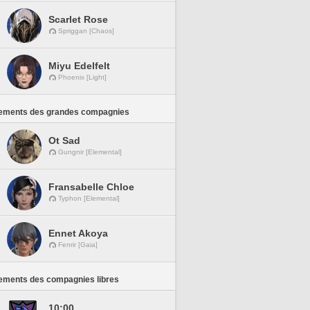
Scarlet Rose
Spriggan [Chaos]
Miyu Edelfelt
Phoenix [Light]
ements des grandes compagnies
Ot Sad
Gungnir [Elemental]
Fransabelle Chloe
Typhon [Elemental]
Ennet Akoya
Fenrir [Gaia]
ements des compagnies libres
10:00