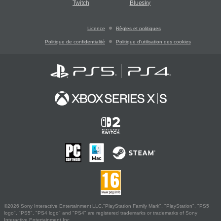
Twitch
Bluesky
Licence
Règles et politiques
Politique de confidentialité
Politique d'utilisation des cookies
©2026 Sony Interactive Entertainment LLC."PlayStation Family Mark", "PlayStation", "PS5
logo", "PS5", "PS4 logo" and "PS4" are registered trademarks or trademarks of Sony
Interactive Entertainment Inc.