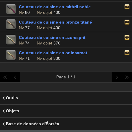
Couteau de cuisine en mithril noble
Nv
80
Nv objet
430
Couteau de cuisine en bronze titané
Nv
77
Nv objet
400
Couteau de cuisine en azuresprit
Nv
74
Nv objet
370
Couteau de cuisine en or incarnat
Nv
71
Nv objet
330
Page 1 / 1
Outils
Objets
Base de données d'Éorzéa