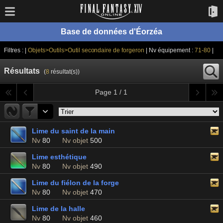
Base de données d'Éorzéa
Filtres : |
Objets>Outils>Outil secondaire de forgeron
| Nv équipement :
71-80
|
Résultats
(
8
résultat(s))
Page 1 / 1
Lime du saint de la main
Nv
80
Nv objet
500
Lime esthétique
Nv
80
Nv objet
490
Lime du fiélon de la forge
Nv
80
Nv objet
470
Lime de la halle
Nv
80
Nv objet
460