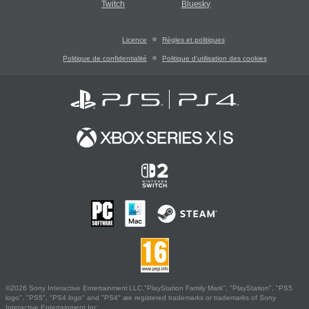
Twitch
Bluesky
Licence
Règles et politiques
Politique de confidentialité
Politique d'utilisation des cookies
©2026 Sony Interactive Entertainment LLC."PlayStation Family Mark", "PlayStation", "PS5
logo", "PS5", "PS4 logo" and "PS4" are registered trademarks or trademarks of Sony
Interactive Entertainment Inc.