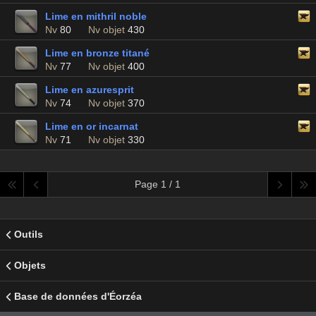
Lime en mithril noble
Nv
80
Nv objet
430
Lime en bronze titané
Nv
77
Nv objet
400
Lime en azuresprit
Nv
74
Nv objet
370
Lime en or incarnat
Nv
71
Nv objet
330
Page 1 / 1
Outils
Objets
Base de données d'Éorzéa