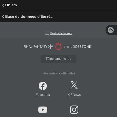
Objets
Base de données d'Éorzéa
Version de bureau
Télécharger le jeu
Informations officielles
/
Facebook
X
News