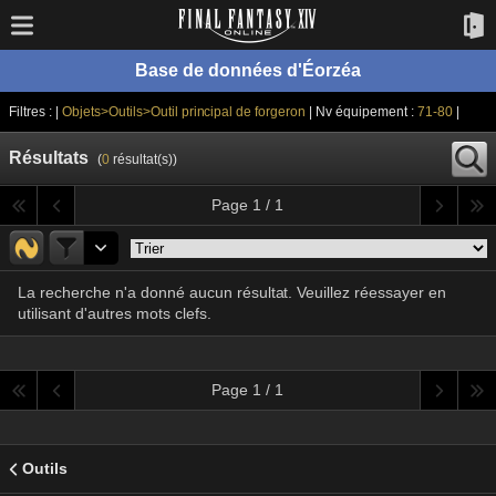
Base de données d'Éorzéa
Filtres : |
Objets>Outils>Outil principal de forgeron
| Nv équipement :
71-80
|
Résultats
(
0
résultat(s))
Page 1 / 1
La recherche n'a donné aucun résultat. Veuillez réessayer en
utilisant d'autres mots clefs.
Page 1 / 1
Outils