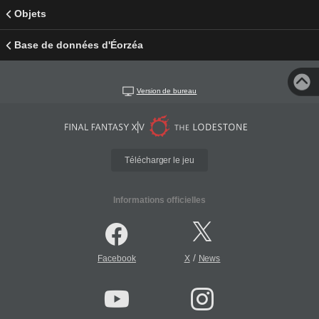
Objets
Base de données d'Éorzéa
Version de bureau
Télécharger le jeu
Informations officielles
/
Facebook
X
News