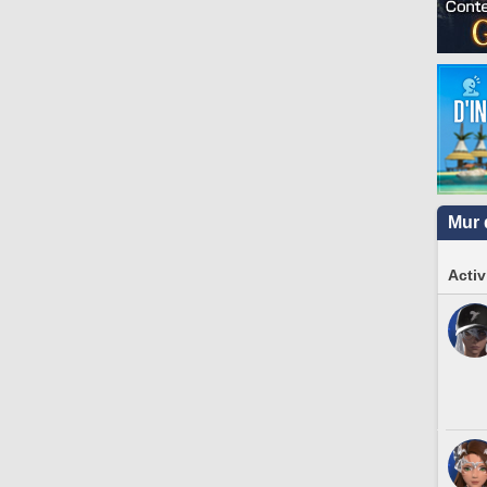
Mur 
Activ