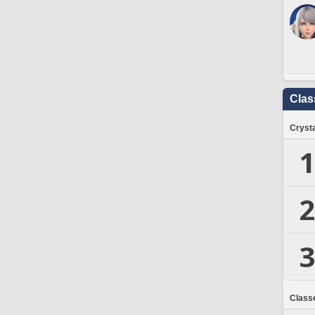
Clas
Crysta
1
2
3
Class