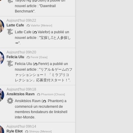
Taiyou Ng (
Odin) a publié un
nouvel article : "Dawntrail
Benchmark".
Aujourd'hui 09h22
Latte Cafe
Valefor [Meteor]
Latte Cafe (
Valefor) a publié un
nouvel article : "宝探し🪎と人参探し
🥕".
Aujourd'hui 09h20
Felicia Ulu
Fenrir [Gaia]
Felicia Ulu (
Fenrir) a publié un
nouvel article : "リアル＆ゲームのフ
ァッションショー！ 「ミラプリコ
レクション」応募受付スタート！".
Aujourd'hui 09h18
Ansiktslos Ravn
Phantom [Chaos]
Ansiktslos Ravn (
Phantom) a
commencé un recrutement de
membres fondateurs de linkshell
inter-Monde.
Aujourd'hui 09h14
Ryle Eliot
Shinryu [Meteor]