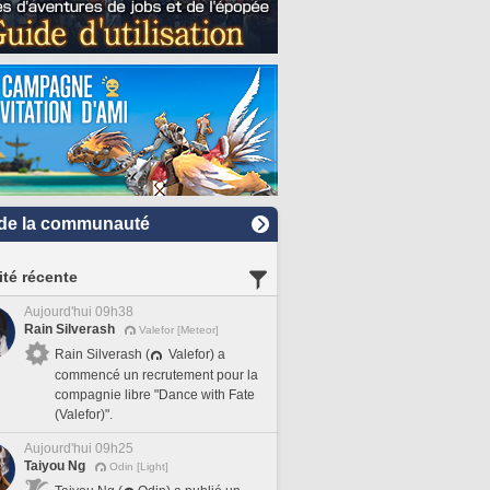
de la communauté
ité récente
Aujourd'hui 09h38
Rain Silverash
Valefor [Meteor]
Rain Silverash (
Valefor) a
commencé un recrutement pour la
compagnie libre "Dance with Fate
(Valefor)".
Aujourd'hui 09h25
Taiyou Ng
Odin [Light]