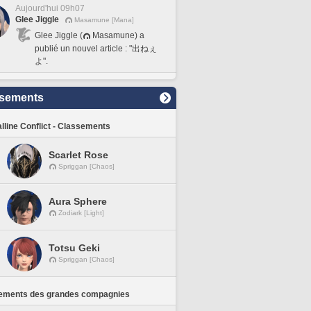
Aujourd'hui 09h07
Glee Jiggle
Masamune [Mana]
Glee Jiggle (
Masamune) a
publié un nouvel article : "出ねぇ
よ".
sements
lline Conflict - Classements
Scarlet Rose
Spriggan [Chaos]
Aura Sphere
Zodiark [Light]
Totsu Geki
Spriggan [Chaos]
ements des grandes compagnies