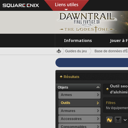
Informations
Jouer à 
Guides du jeu
Base de données d'É
Résultats
Outil se
Objets
d'alchimi
Armes
Outils
Filtres
Nv équipemen
Armures
Accessoires
Consommables