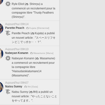
Ryle Eliot (
Shinryu) a
commencé un recrutement pour la
compagnie libre "Trusty Feathers
(Shinryu)".
Aujourd'hui 09h14
Parette Peach
Kujata [Elemental]
Parette Peach (
Kujata) a publié
un nouvel article : "スペースリフキ
ンどこでっすか・・？".
Aujourd'hui 09h10
Nabeyan Konann
Masamune [Mana]
Nabeyan Konann (
Masamune)
a commencé un recrutement pour
la compagnie libre
"Haisudaiskiatumare14
(Masamune)".
Aujourd'hui 09h07
Natsu Sunny
Ifrit [Gaia]
Natsu Sunny (
Ifrit) a publié un
nouvel article : "やったことないこと
をやってます。".