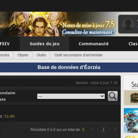
FFXIV
Guides du jeu
Communauté
Cla
orzéa
Objets
Outils
Outil secondaire d'alchimiste
Base de données d'Éorzéa
Version : mise à jour 7.55
condaire
ste
t :
51-60
Résultats
0
à
0
sur un total de
0
1