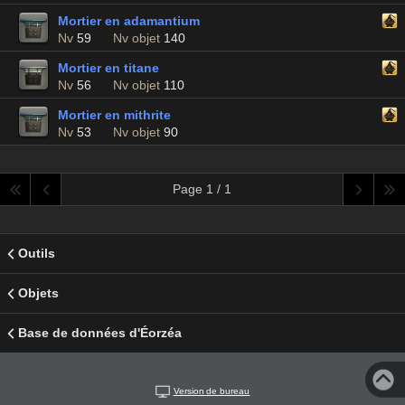
Mortier en adamantium
Nv
59
Nv objet
140
Mortier en titane
Nv
56
Nv objet
110
Mortier en mithrite
Nv
53
Nv objet
90
Page 1 / 1
Outils
Objets
Base de données d'Éorzéa
Version de bureau