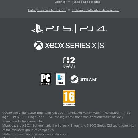
Licence
Règles et politiques
Politique de confidentialité
Politique d'utilisation des cookies
©2026 Sony Interactive Entertainment LLC."PlayStation Family Mark", "PlayStation", "PS5
logo", "PS5", "PS4 logo" and "PS4" are registered trademarks or trademarks of Sony
Interactive Entertainment Inc.
Microsoft, the XBOX Sphere mark, the Series X|S logo and XBOX Series X|S are trademarks
of the Microsoft group of companies.
Nintendo Switch est une marque de Nintendo.