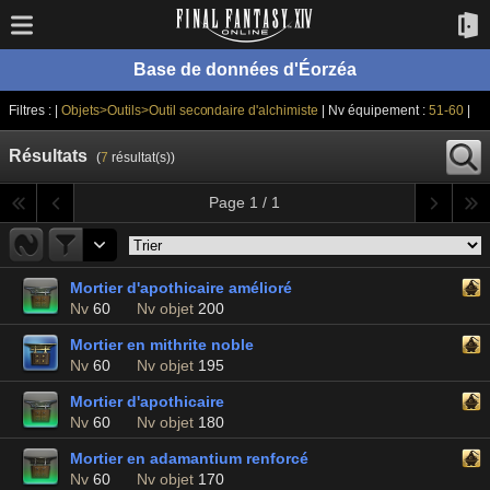
Base de données d'Éorzéa
Filtres : |
Objets>Outils>Outil secondaire d'alchimiste
| Nv équipement :
51-60
|
Résultats
(
7
résultat(s))
Page 1 / 1
Mortier d'apothicaire amélioré
Nv
60
Nv objet
200
Mortier en mithrite noble
Nv
60
Nv objet
195
Mortier d'apothicaire
Nv
60
Nv objet
180
Mortier en adamantium renforcé
Nv
60
Nv objet
170