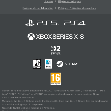
Licence
Règles et politiques
Politique de confidentialité
Politique d'utilisation des cookies
©2026 Sony Interactive Entertainment LLC."PlayStation Family Mark", "PlayStation", "PS5
logo", "PS5", "PS4 logo" and "PS4" are registered trademarks or trademarks of Sony
Interactive Entertainment Inc.
Microsoft, the XBOX Sphere mark, the Series X|S logo and XBOX Series X|S are trademarks
of the Microsoft group of companies.
Nintendo Switch est une marque de Nintendo.