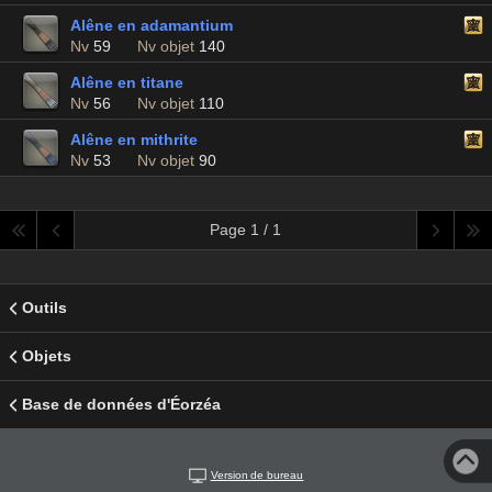
Alêne en adamantium
Nv
59
Nv objet
140
Alêne en titane
Nv
56
Nv objet
110
Alêne en mithrite
Nv
53
Nv objet
90
Page 1 / 1
Outils
Objets
Base de données d'Éorzéa
Version de bureau