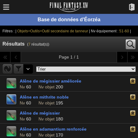
Base de données d'Éorzéa
Filtres : |
Objets>Outils>Outil secondaire de tanneur
| Nv équipement :
51-60
|
Résultats
(
7
résultat(s))
Page 1 / 1
Alêne de mégissier améliorée
Nv
60
Nv objet
200
Alêne en mithrite noble
Nv
60
Nv objet
195
Alêne de mégissier
Nv
60
Nv objet
180
Alêne en adamantium renforcée
Nv
60
Nv objet
170