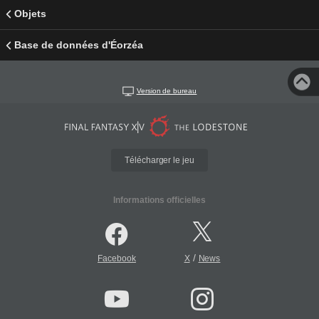
Objets
Base de données d'Éorzéa
Version de bureau
Télécharger le jeu
Informations officielles
/
Facebook
X
News