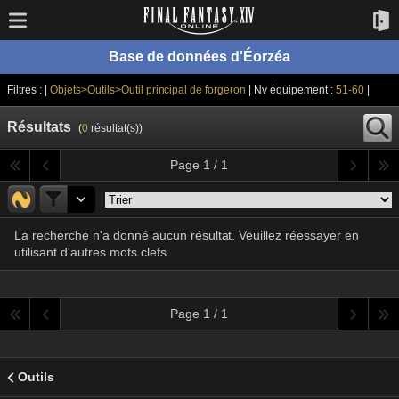
Base de données d'Éorzéa
Filtres : |
Objets>Outils>Outil principal de forgeron
| Nv équipement :
51-60
|
Résultats
(
0
résultat(s))
Page 1 / 1
La recherche n'a donné aucun résultat. Veuillez réessayer en
utilisant d'autres mots clefs.
Page 1 / 1
Outils