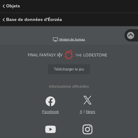
Objets
Base de données d'Éorzéa
Version de bureau
Télécharger le jeu
Informations officielles
/
Facebook
X
News