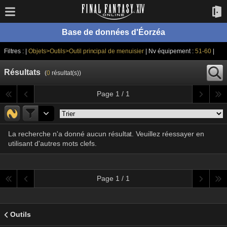
Base de données d'Éorzéa
Filtres : |
Objets>Outils>Outil principal de menuisier
| Nv équipement :
51-60
|
Résultats
(
0
résultat(s))
Page 1 / 1
La recherche n'a donné aucun résultat. Veuillez réessayer en
utilisant d'autres mots clefs.
Page 1 / 1
Outils