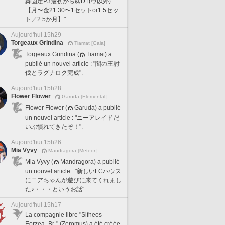
舞固定P3最初から@D1(ヴ以外)
【月〜金21:30〜1セットor1.5セッ
ト／2.5か月】".
Aujourd'hui 15h29
Torgeaux Grindina
Tiamat [Gaia]
Torgeaux Grindina (
Tiamat) a
publié un nouvel article : "闇の王討
伐とラグナロク完成".
Aujourd'hui 15h28
Flower Flower
Garuda [Elemental]
Flower Flower (
Garuda) a publié
un nouvel article : "ニーアレイドだ
いぶ慣れてきたぞ！".
Aujourd'hui 15h26
Mia Vyvy
Mandragora [Meteor]
Mia Vyvy (
Mandragora) a publié
un nouvel article : "新しいFCハウス
にニアちゃんが遊びに来てくれまし
た♪・・・というお話".
Aujourd'hui 15h17
La compagnie libre "Sifneos
Eorzea -Br-" (Zeromus) a été créée.