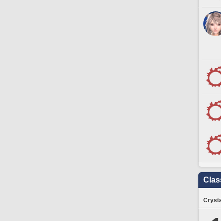
Clas
Crysta