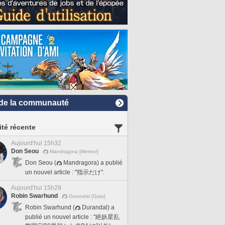
de la communauté
ité récente
Aujourd'hui 15h32
Don Seou
Mandragora [Meteor]
Don Seou (
Mandragora) a publié
un nouvel article : "指示だけ".
Aujourd'hui 15h29
Robin Swarhund
Durandal [Gaia]
Robin Swarhund (
Durandal) a
publié un nouvel article : "絶妖星乱