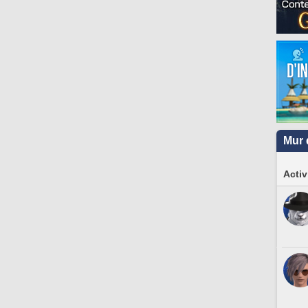
Mur 
Activ