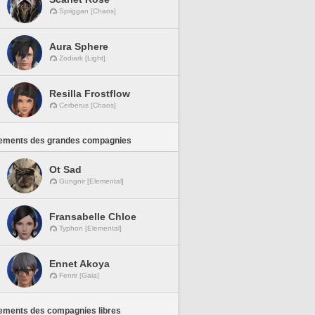
Spriggan [Chaos]
Aura Sphere
Zodiark [Light]
Resilla Frostflow
Cerberus [Chaos]
ements des grandes compagnies
Ot Sad
Gungnir [Elemental]
Fransabelle Chloe
Typhon [Elemental]
Ennet Akoya
Fenrir [Gaia]
ements des compagnies libres