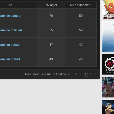
Titre
Nv objet
Nv équipement
Faux de glaneur
70
50
aux de milicien
55
50
aux en cobalt
47
47
aux en mithril
43
43
Résultats
1
à
4
sur un total de
4
1