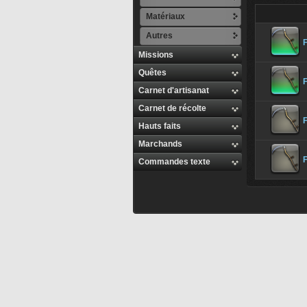
Matériaux
Autres
Missions
Quêtes
F
Carnet d'artisanat
Carnet de récolte
F
Hauts faits
Marchands
F
Commandes texte