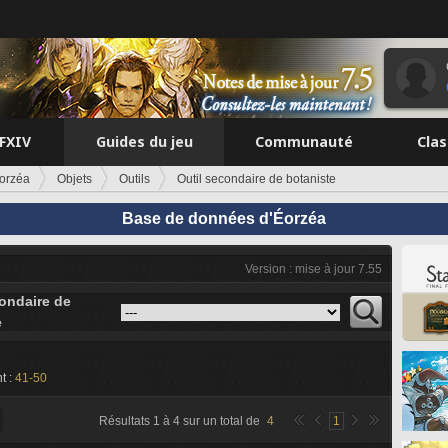
FFXIV
Guides du jeu
Communauté
Cla
orzéa
Objets
Outils
Outil secondaire de botaniste
Base de données d'Éorzéa
Version : mise à jour 7.55
condaire de
e
t :
41-50
Résultats
1
à
4
sur un total de
4
1