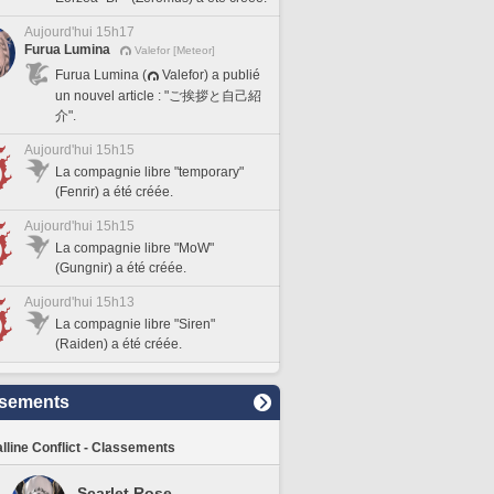
Aujourd'hui 15h17
Furua Lumina
Valefor [Meteor]
Furua Lumina (
Valefor) a publié
un nouvel article : "ご挨拶と自己紹
介".
Aujourd'hui 15h15
La compagnie libre "temporary"
(Fenrir) a été créée.
Aujourd'hui 15h15
La compagnie libre "MoW"
(Gungnir) a été créée.
Aujourd'hui 15h13
La compagnie libre "Siren"
(Raiden) a été créée.
sements
lline Conflict - Classements
Scarlet Rose