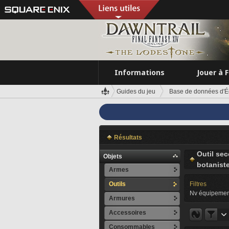
Informations
Jouer à 
Guides du jeu
Base de données d'É
Résultats
Outil se
Objets
botanist
Armes
Outils
Filtres
Nv équipemen
Armures
Accessoires
Consommables