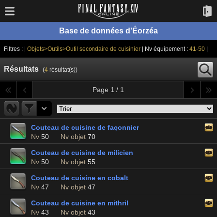
Base de données d'Éorzéa
Filtres : |
Objets>Outils>Outil secondaire de cuisinier
| Nv équipement :
41-50
|
Résultats
(
4
résultat(s))
Page 1 / 1
Couteau de cuisine de façonnier
Nv
50
Nv objet
70
Couteau de cuisine de milicien
Nv
50
Nv objet
55
Couteau de cuisine en cobalt
Nv
47
Nv objet
47
Couteau de cuisine en mithril
Nv
43
Nv objet
43