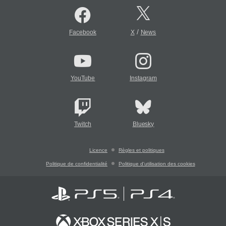
/
Facebook
X
News
YouTube
Instagram
Twitch
Bluesky
Licence
Règles et politiques
Politique de confidentialité
Politique d'utilisation des cookies