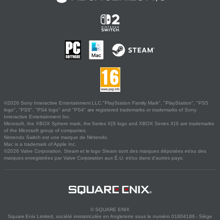
©2026 Sony Interactive Entertainment LLC."PlayStation Family Mark", "PlayStation", "PS5
logo", "PS5", "PS4 logo" and "PS4" are registered trademarks or trademarks of Sony
Interactive Entertainment Inc.
Microsoft, the XBOX Sphere mark, the Series X|S logo and XBOX Series X|S are trademarks
of the Microsoft group of companies.
Nintendo Switch est une marque de Nintendo.
Mac is a trademark of Apple Inc.
©2026 Valve Corporation. Steam et le logo Steam sont des marques déposées et/ou des
marques enregistrées par Valve Corporation aux É.U. et/ou dans d'autres pays.
© SQUARE ENIX
Square Enix Limited, société immatriculée en Angleterre sous le numéro 01804186 - Siège