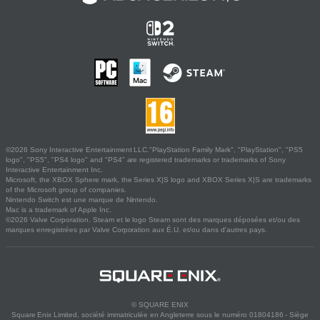
©2026 Sony Interactive Entertainment LLC."PlayStation Family Mark", "PlayStation", "PS5
logo", "PS5", "PS4 logo" and "PS4" are registered trademarks or trademarks of Sony
Interactive Entertainment Inc.
Microsoft, the XBOX Sphere mark, the Series X|S logo and XBOX Series X|S are trademarks
of the Microsoft group of companies.
Nintendo Switch est une marque de Nintendo.
Mac is a trademark of Apple Inc.
©2026 Valve Corporation. Steam et le logo Steam sont des marques déposées et/ou des
marques enregistrées par Valve Corporation aux É.U. et/ou dans d'autres pays.
© SQUARE ENIX
Square Enix Limited, société immatriculée en Angleterre sous le numéro 01804186 - Siège