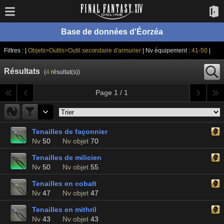
Base de données d'Éorzéa
Filtres : |
Objets>Outils>Outil secondaire d'armurier
| Nv équipement :
41-50
|
Résultats
(
4
résultat(s))
Page 1 / 1
Tenailles de façonnier
Nv
50
Nv objet
70
Tenailles de milicien
Nv
50
Nv objet
55
Tenailles en cobalt
Nv
47
Nv objet
47
Tenailles en mithril
Nv
43
Nv objet
43