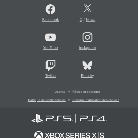
/
Facebook
X
News
YouTube
Instagram
Twitch
Bluesky
Licence
Règles et politiques
Politique de confidentialité
Politique d'utilisation des cookies