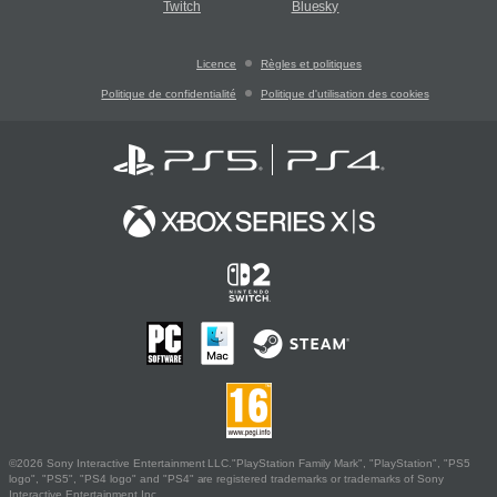
Twitch
Bluesky
Licence
Règles et politiques
Politique de confidentialité
Politique d'utilisation des cookies
©2026 Sony Interactive Entertainment LLC."PlayStation Family Mark", "PlayStation", "PS5
logo", "PS5", "PS4 logo" and "PS4" are registered trademarks or trademarks of Sony
Interactive Entertainment Inc.