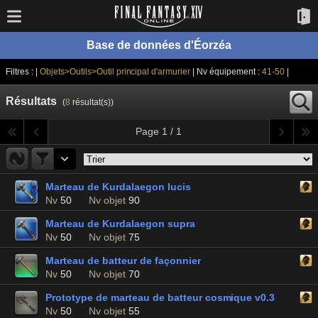
Base de données d'Éorzéa
Filtres : |
Objets>Outils>Outil principal d'armurier
| Nv équipement :
41-50
|
Résultats
(
8
résultat(s))
Page 1 / 1
Marteau de Kurdalaegon lucis
Nv
50
Nv objet
90
Marteau de Kurdalaegon supra
Nv
50
Nv objet
75
Marteau de batteur de façonnier
Nv
50
Nv objet
70
Prototype de marteau de batteur cosmique v0.3
Nv
50
Nv objet
55