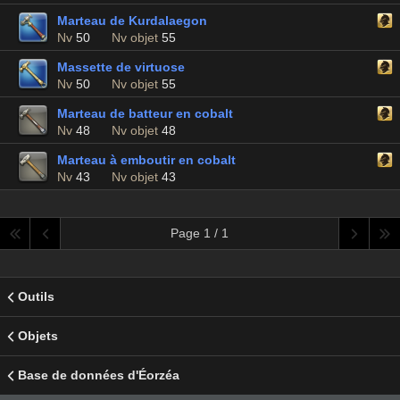
Marteau de Kurdalaegon
Nv
50
Nv objet
55
Massette de virtuose
Nv
50
Nv objet
55
Marteau de batteur en cobalt
Nv
48
Nv objet
48
Marteau à emboutir en cobalt
Nv
43
Nv objet
43
Page 1 / 1
Outils
Objets
Base de données d'Éorzéa