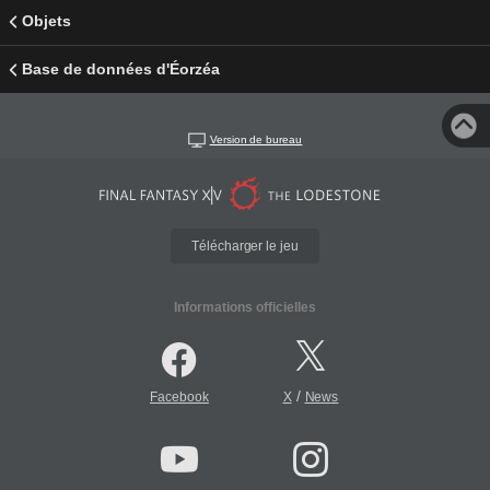
Objets
Base de données d'Éorzéa
Version de bureau
Télécharger le jeu
Informations officielles
/
Facebook
X
News