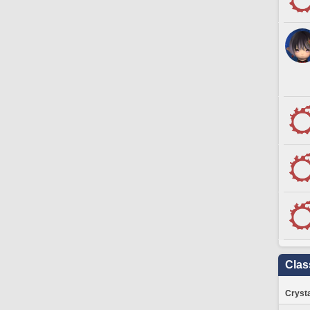
Clas
Crysta