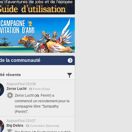
de la communauté
ité récente
Aujourd'hui 01h38
Zerox Lucht
Fenrir [Gaia]
Zerox Lucht (
Fenrir) a
commencé un recrutement pour la
compagnie libre "Sympathy
(Fenrir)".
Aujourd'hui 01h37
Big Debra
Cuchulainn [Dynamis]