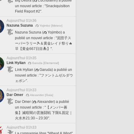
Big Debra (
Cuchulainn) a publié
un nouvel article : "Snackquisition
Field Report #2".
Aujourd'hui 01h36
Nazuna Suzuna
Yojimbo [Meteor]
Nazuna Suzuna (
Yojimbo) a
publié un nouvel article : "泥団子ス
ーパーラリー🎾＆黄金レイド祭り🔥
🐰【黄金667日目🏝️】".
Aujourd'hui 01h35
Link Hylian
Garuda [Elemental]
Link Hylian (
Garuda) a publié un
nouvel article : "ファントムゼルダウ
ェポン".
Aujourd'hui 01h33
Dar Omer
Alexander [Gaia]
Dar Omer (
Alexander) a publié
un nouvel article : "【メンバー募
集】滅暗闇の雲激闘戦 下限IL固定｜
火水木21:30～23:30".
Aujourd'hui 01h33
La compagnie libre "Wheat & Wind"