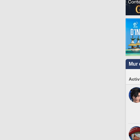
Mur 
Activ