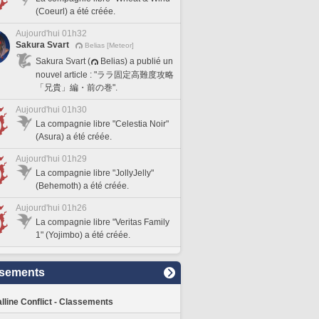
(Coeurl) a été créée.
Aujourd'hui 01h32
Sakura Svart
Belias [Meteor]
Sakura Svart (
Belias) a publié un
nouvel article : "ララ固定高難度攻略
「兄貴」編・前の巻".
Aujourd'hui 01h30
La compagnie libre "Celestia Noir"
(Asura) a été créée.
Aujourd'hui 01h29
La compagnie libre "JollyJelly"
(Behemoth) a été créée.
Aujourd'hui 01h26
La compagnie libre "Veritas Family
1" (Yojimbo) a été créée.
sements
lline Conflict - Classements