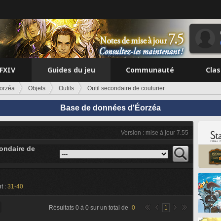
FFXIV
Guides du jeu
Communauté
Cla
orzéa
Objets
Outils
Outil secondaire de couturier
Base de données d'Éorzéa
Version : mise à jour 7.55
condaire de
t :
31-40
Résultats
0
à
0
sur un total de
0
1