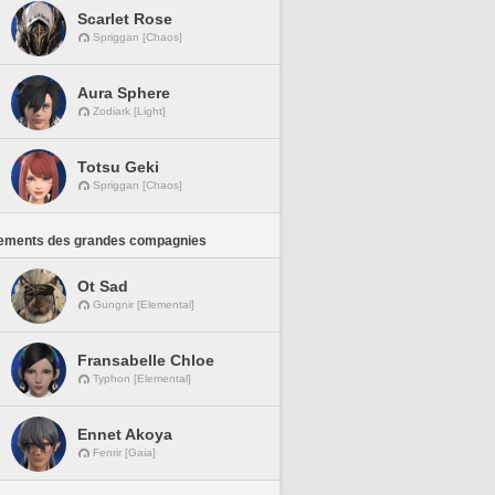
Scarlet Rose
Spriggan [Chaos]
Aura Sphere
Zodiark [Light]
Totsu Geki
Spriggan [Chaos]
ements des grandes compagnies
Ot Sad
Gungnir [Elemental]
Fransabelle Chloe
Typhon [Elemental]
Ennet Akoya
Fenrir [Gaia]