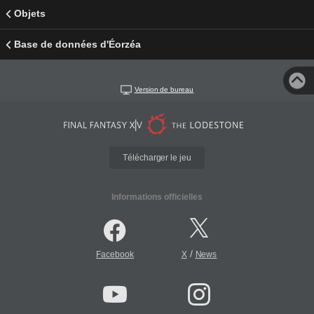
Objets
Base de données d'Éorzéa
Version de bureau
Télécharger le jeu
Informations officielles
/
Facebook
X
News