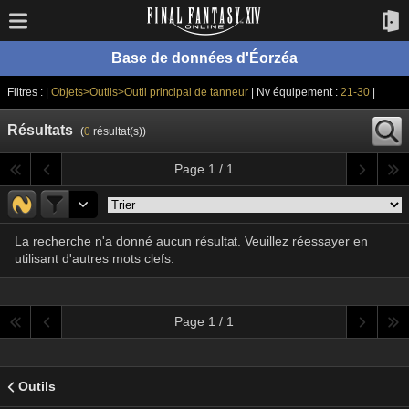
Base de données d'Éorzéa
Filtres : |
Objets>Outils>Outil principal de tanneur
| Nv équipement :
21-30
|
Résultats
(
0
résultat(s))
Page 1 / 1
La recherche n'a donné aucun résultat. Veuillez réessayer en
utilisant d'autres mots clefs.
Page 1 / 1
Outils