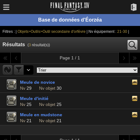
Base de données d'Éorzéa
Filtres : |
Objets>Outils>Outil secondaire d'orfèvre
| Nv équipement :
21-30
|
Résultats
(
3
résultat(s))
Page 1 / 1
Meule de novice
Nv
29
Nv objet
30
Meule d'initié
Nv
25
Nv objet
25
Meule en mudstone
Nv
21
Nv objet
21