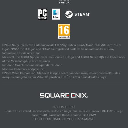
©2026 Sony Interactive Entertainment LLC."PlayStation Family Mark", "PlayStation", "PS5
logo", "PS5", "PS4 logo" and "PS4" are registered trademarks or trademarks of Sony
Interactive Entertainment Inc.
Microsoft, the XBOX Sphere mark, the Series X|S logo and XBOX Series X|S are trademarks
of the Microsoft group of companies.
Nintendo Switch est une marque de Nintendo.
Mac is a trademark of Apple Inc.
©2026 Valve Corporation. Steam et le logo Steam sont des marques déposées et/ou des
marques enregistrées par Valve Corporation aux É.U. et/ou dans d'autres pays.
© SQUARE ENIX
Square Enix Limited, société immatriculée en Angleterre sous le numéro 01804186 - Siège
social : 240 Blackfriars Road, London, SE1 8NW.
LOGO ILLUSTRATION:© YOSHITAKA AMANO