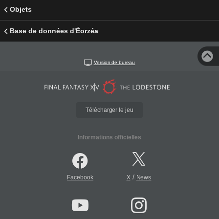
Objets
Base de données d'Éorzéa
Version de bureau
Télécharger le jeu
Informations officielles
/
Facebook
X
News