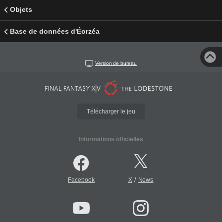
Objets
Base de données d'Éorzéa
Version de bureau
Télécharger le jeu
Informations officielles
/
Facebook
X
News