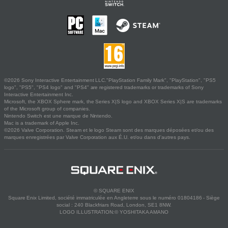
©2026 Sony Interactive Entertainment LLC."PlayStation Family Mark", "PlayStation", "PS5
logo", "PS5", "PS4 logo" and "PS4" are registered trademarks or trademarks of Sony
Interactive Entertainment Inc.
Microsoft, the XBOX Sphere mark, the Series X|S logo and XBOX Series X|S are trademarks
of the Microsoft group of companies.
Nintendo Switch est une marque de Nintendo.
Mac is a trademark of Apple Inc.
©2026 Valve Corporation. Steam et le logo Steam sont des marques déposées et/ou des
marques enregistrées par Valve Corporation aux É.U. et/ou dans d'autres pays.
© SQUARE ENIX
Square Enix Limited, société immatriculée en Angleterre sous le numéro 01804186 - Siège
social : 240 Blackfriars Road, London, SE1 8NW.
LOGO ILLUSTRATION:© YOSHITAKA AMANO