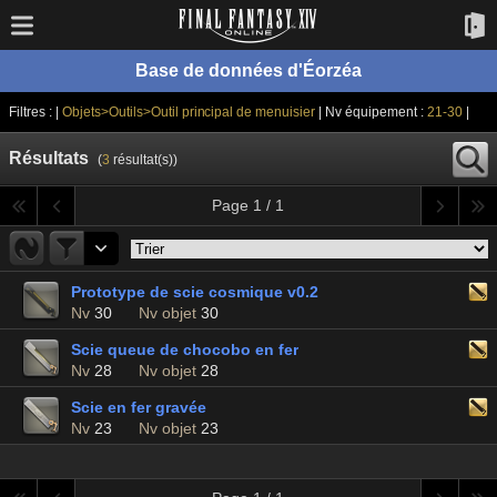
Base de données d'Éorzéa
Filtres : |
Objets>Outils>Outil principal de menuisier
| Nv équipement :
21-30
|
Résultats
(
3
résultat(s))
Page 1 / 1
Prototype de scie cosmique v0.2
Nv
30
Nv objet
30
Scie queue de chocobo en fer
Nv
28
Nv objet
28
Scie en fer gravée
Nv
23
Nv objet
23