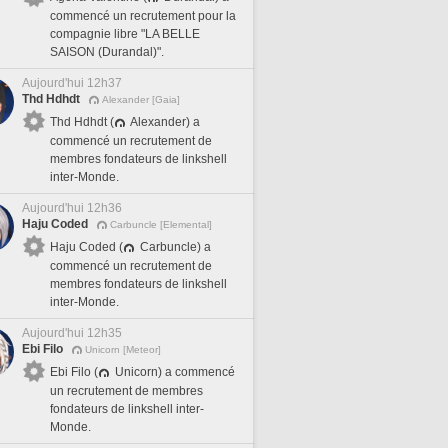
commencé un recrutement pour la
compagnie libre "LA BELLE
SAISON (Durandal)".
Aujourd'hui 12h37
Thd Hdhdt
Alexander [Gaia]
Thd Hdhdt (
Alexander) a
commencé un recrutement de
membres fondateurs de linkshell
inter-Monde.
Aujourd'hui 12h36
Haju Coded
Carbuncle [Elemental]
Haju Coded (
Carbuncle) a
commencé un recrutement de
membres fondateurs de linkshell
inter-Monde.
Aujourd'hui 12h35
Ebi Filo
Unicorn [Meteor]
Ebi Filo (
Unicorn) a commencé
un recrutement de membres
fondateurs de linkshell inter-
Monde.