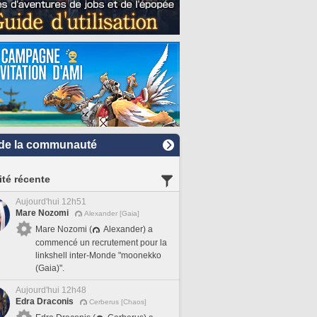
de la communauté
ité récente
Aujourd'hui 12h51
Mare Nozomi
Alexander [Gaia]
Mare Nozomi (
Alexander) a
commencé un recrutement pour la
linkshell inter-Monde "moonekko
(Gaia)".
Aujourd'hui 12h48
Edra Draconis
Cerberus [Chaos]