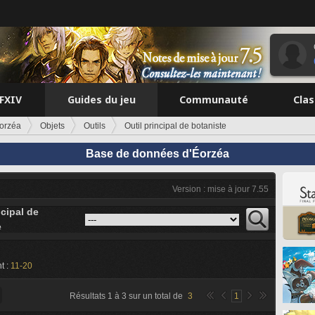
FFXIV
Guides du jeu
Communauté
Cla
orzéa
Objets
Outils
Outil principal de botaniste
Base de données d'Éorzéa
Version : mise à jour 7.55
ncipal de
e
t :
11-20
Résultats
1
à
3
sur un total de
3
1