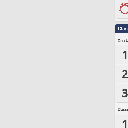
Clas
Crysta
1
2
3
Class
1