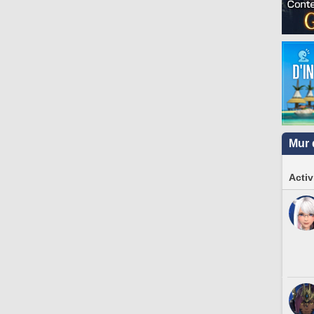
Mur 
Activ