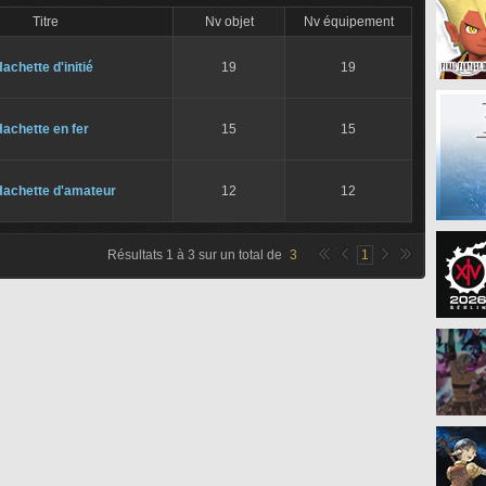
Titre
Nv objet
Nv équipement
achette d'initié
19
19
achette en fer
15
15
Hachette d'amateur
12
12
Résultats
1
à
3
sur un total de
3
1