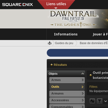
Informations
Jouer à 
Guides du jeu
Base de données d'É
Résultats
Outil pri
Objets
botanist
Armes
Outils
Filtres
Nv équipemen
Armures
Accessoires
Consommables