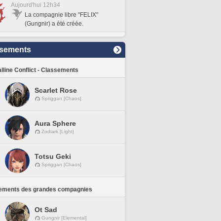
Aujourd'hui 12h34
La compagnie libre "FELIX"
(Gungnir) a été créée.
sements
lline Conflict - Classements
Scarlet Rose
Spriggan [Chaos]
Aura Sphere
Zodiark [Light]
Totsu Geki
Spriggan [Chaos]
ements des grandes compagnies
Ot Sad
Gungnir [Elemental]