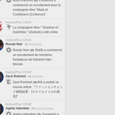
Edra Draconis (
Cerberus) a
commencé un recrutement pour la
compagnie libre "Maid of
Cooldowns (Cerberus)".
Aujourd'hui 12h43
La compagnie libre "-Shadow-of-
DarkSide-" (Zodiark) a été créée.
Aujourd'hui 12h43
Ruruto Noir
Ridill [Gaia]
Ruruto Noir (
Ridill) a commencé
un recrutement de membres
fondateurs de linkshell inter-
Monde.
Aujourd'hui 12h42
Zack Rommel
Ifrit [Gaia]
Zack Rommel (
Ifrit) a publié un
nouvel article : "ファッションチェッ
ク挑戦結果 [スケイルメイルの道
化]".
Aujourd'hui 12h38
Ageha Valentine
Durandal [Gaia]
Ageha Valentine (
Durandal) a