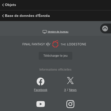
Objets
Base de données d'Éorzéa
Version de bureau
Télécharger le jeu
Informations officielles
/
Facebook
X
News