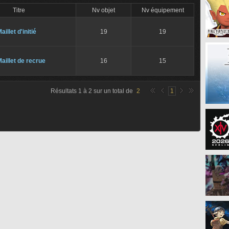
Titre
Nv objet
Nv équipement
aillet d'initié
19
19
aillet de recrue
16
15
Résultats
1
à
2
sur un total de
2
1