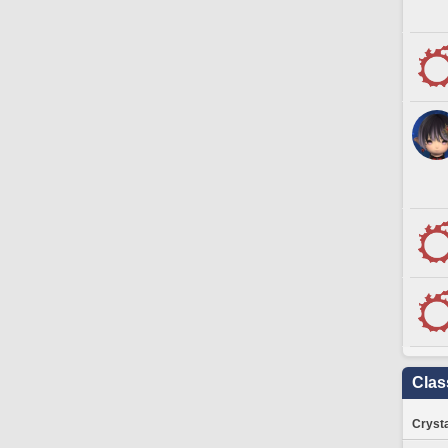
Clas
Crysta