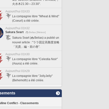
火水木21:30～23:30".
Aujourd'hui 01h33
La compagnie libre "Wheat & Wind"
(Coeurl) a été créée.
Aujourd'hui 01h32
Sakura Svart
Belias [Meteor]
Sakura Svart (
Belias) a publié un
nouvel article : "ララ固定高難度攻略
「兄貴」編・前の巻".
Aujourd'hui 01h30
La compagnie libre "Celestia Noir"
(Asura) a été créée.
Aujourd'hui 01h29
La compagnie libre "JollyJelly"
(Behemoth) a été créée.
sements
lline Conflict - Classements