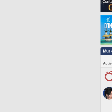
Mur 
Activ