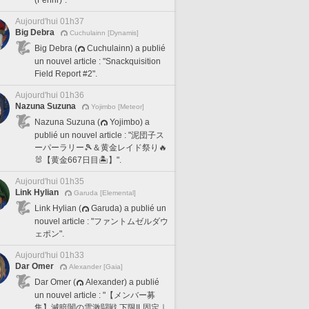
Aujourd'hui 01h37
Big Debra
Cuchulainn [Dynamis]
Big Debra (
Cuchulainn) a publié
un nouvel article : "Snackquisition
Field Report #2".
Aujourd'hui 01h36
Nazuna Suzuna
Yojimbo [Meteor]
Nazuna Suzuna (
Yojimbo) a
publié un nouvel article : "泥団子ス
ーパーラリー🎾＆黄金レイド祭り🔥
🐰【黄金667日目🏝️】".
Aujourd'hui 01h35
Link Hylian
Garuda [Elemental]
Link Hylian (
Garuda) a publié un
nouvel article : "ファントムゼルダウ
ェポン".
Aujourd'hui 01h33
Dar Omer
Alexander [Gaia]
Dar Omer (
Alexander) a publié
un nouvel article : "【メンバー募
集】滅暗闇の雲激闘戦 下限IL固定｜