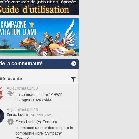
de la communauté
ité récente
Aujourd'hui 01h53
La compagnie libre "MHWI"
(Gungnir) a été créée.
Aujourd'hui 01h38
Zerox Lucht
Fenrir [Gaia]
Zerox Lucht (
Fenrir) a
commencé un recrutement pour la
compagnie libre "Sympathy
(Fenrir)".