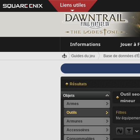
Informations
Jouer à 
Guides du jeu
Base de données d'É
Résultats
Outil se
Objets
mineur
Armes
Outils
Filtres
Nv équipemen
Armures
Accessoires
Consommables