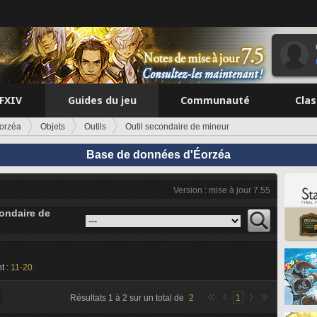
FFXIV
Guides du jeu
Communauté
Cla
orzéa
Objets
Outils
Outil secondaire de mineur
Base de données d'Éorzéa
Version : mise à jour 7.55
condaire de
t :
11-20
Résultats
1
à
2
sur un total de
2
1