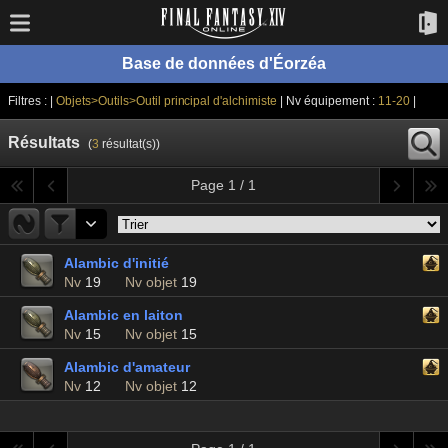
Base de données d'Éorzéa
Filtres : |
Objets>Outils>Outil principal d'alchimiste
| Nv équipement :
11-20
|
Résultats
(
3
résultat(s))
Page 1 / 1
Alambic d'initié
Nv
19
Nv objet
19
Alambic en laiton
Nv
15
Nv objet
15
Alambic d'amateur
Nv
12
Nv objet
12