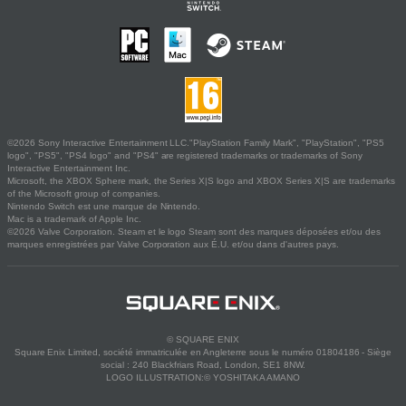
©2026 Sony Interactive Entertainment LLC."PlayStation Family Mark", "PlayStation", "PS5
logo", "PS5", "PS4 logo" and "PS4" are registered trademarks or trademarks of Sony
Interactive Entertainment Inc.
Microsoft, the XBOX Sphere mark, the Series X|S logo and XBOX Series X|S are trademarks
of the Microsoft group of companies.
Nintendo Switch est une marque de Nintendo.
Mac is a trademark of Apple Inc.
©2026 Valve Corporation. Steam et le logo Steam sont des marques déposées et/ou des
marques enregistrées par Valve Corporation aux É.U. et/ou dans d'autres pays.
© SQUARE ENIX
Square Enix Limited, société immatriculée en Angleterre sous le numéro 01804186 - Siège
social : 240 Blackfriars Road, London, SE1 8NW.
LOGO ILLUSTRATION:© YOSHITAKA AMANO