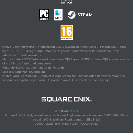
©2026 Sony Interactive Entertainment LLC."PlayStation Family Mark", "PlayStation", "PS5
logo", "PS5", "PS4 logo" and "PS4" are registered trademarks or trademarks of Sony
Interactive Entertainment Inc.
Microsoft, the XBOX Sphere mark, the Series X|S logo and XBOX Series X|S are trademarks
of the Microsoft group of companies.
Nintendo Switch est une marque de Nintendo.
Mac is a trademark of Apple Inc.
©2026 Valve Corporation. Steam et le logo Steam sont des marques déposées et/ou des
marques enregistrées par Valve Corporation aux É.U. et/ou dans d'autres pays.
© SQUARE ENIX
Square Enix Limited, société immatriculée en Angleterre sous le numéro 01804186 - Siège
social : 240 Blackfriars Road, London, SE1 8NW.
LOGO ILLUSTRATION:© YOSHITAKA AMANO