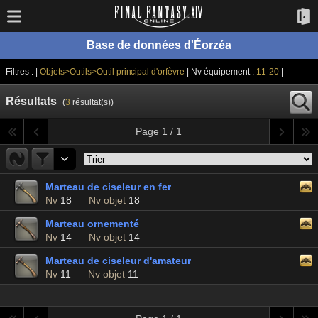
Base de données d'Éorzéa
Filtres : |
Objets>Outils>Outil principal d'orfèvre
| Nv équipement :
11-20
|
Résultats
(
3
résultat(s))
Page 1 / 1
Marteau de ciseleur en fer
Nv
18
Nv objet
18
Marteau ornementé
Nv
14
Nv objet
14
Marteau de ciseleur d'amateur
Nv
11
Nv objet
11