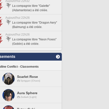
Aujourd'hui 22h32
La compagnie libre "Galette"
(Adamantoise) a été créée.
Aujourd'hui 22h26
La compagnie libre "Dragon Aery"
(Balmung) a été créée.
Aujourd'hui 22h26
La compagnie libre "Neon Foxes"
(Goblin) a été créée.
sements
lline Conflict - Classements
Scarlet Rose
Spriggan [Chaos]
Aura Sphere
Zodiark [Light]