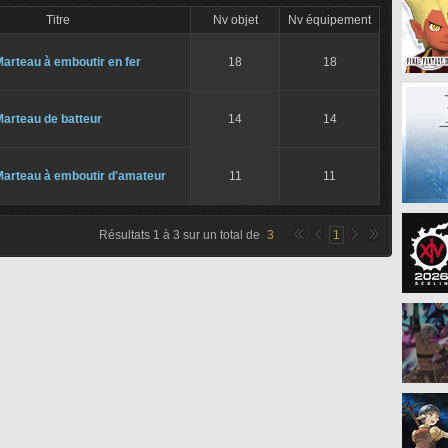
Titre
Nv objet
Nv équipement
arteau à emboutir en fer
18
18
arteau de batteur
14
14
Marteau à emboutir d'amateur
11
11
Résultats
1
à
3
sur un total de
3
1