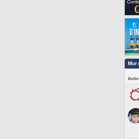
Mur 
Activ