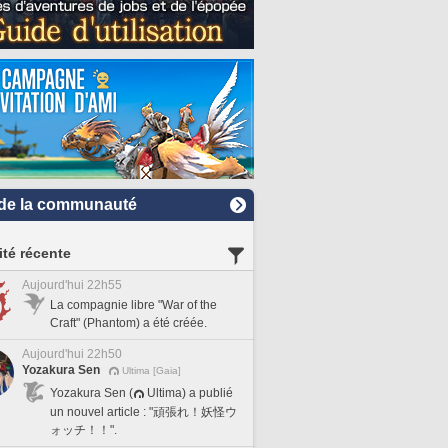
de la communauté
ité récente
Aujourd'hui 22h55
La compagnie libre "War of the
Craft" (Phantom) a été créée.
Aujourd'hui 22h50
Yozakura Sen
Ultima [Gaia]
Yozakura Sen (
Ultima) a publié
un nouvel article : "頑張れ！妖怪ウ
ォッチ！！".