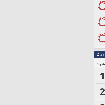
Clas
Crysta
1
2