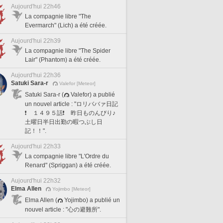
Aujourd'hui 22h46
La compagnie libre "The
Evermarch" (Lich) a été créée.
Aujourd'hui 22h39
La compagnie libre "The Spider
Lair" (Phantom) a été créée.
Aujourd'hui 22h36
Satuki Sara-r
Valefor [Meteor]
Satuki Sara-r (
Valefor) a publié
un nouvel article : "ロリババァ日記
❗️ １４９５話❗️ 昨日ものんびり♪
土曜日半日出勤の暇つぶし日
記！！".
Aujourd'hui 22h33
La compagnie libre "L'Ordre du
Renard" (Spriggan) a été créée.
Aujourd'hui 22h32
Elma Allen
Yojimbo [Meteor]
Elma Allen (
Yojimbo) a publié un
nouvel article : "心の避難所".