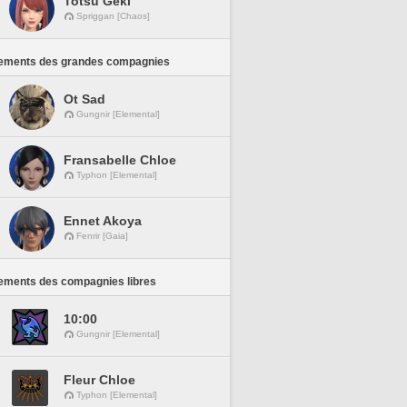
Totsu Geki
Spriggan [Chaos]
ements des grandes compagnies
Ot Sad
Gungnir [Elemental]
Fransabelle Chloe
Typhon [Elemental]
Ennet Akoya
Fenrir [Gaia]
ements des compagnies libres
10:00
Gungnir [Elemental]
Fleur Chloe
Typhon [Elemental]