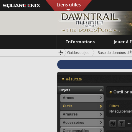
Informations
Jouer à 
Guides du jeu
Base de données d'É
Résultats
Objets
Outil pri
Armes
Outils
Filtres
Nv équipemen
Armures
Accessoires
Consommables