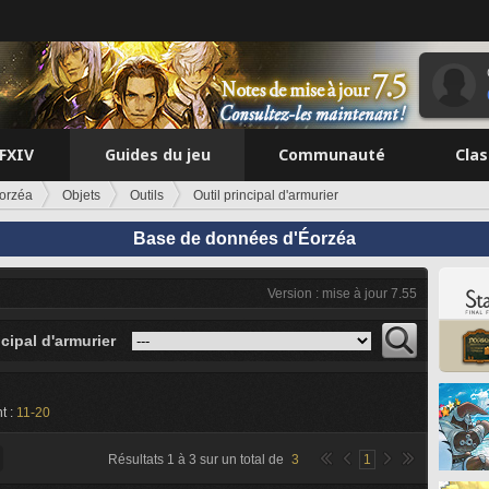
FFXIV
Guides du jeu
Communauté
Cla
orzéa
Objets
Outils
Outil principal d'armurier
Base de données d'Éorzéa
Version : mise à jour 7.55
ncipal d'armurier
t :
11-20
Résultats
1
à
3
sur un total de
3
1