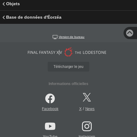
Objets
Base de données d'Éorzéa
Version de bureau
Télécharger le jeu
Informations officielles
/
Facebook
X
News
YouTube
Instagram