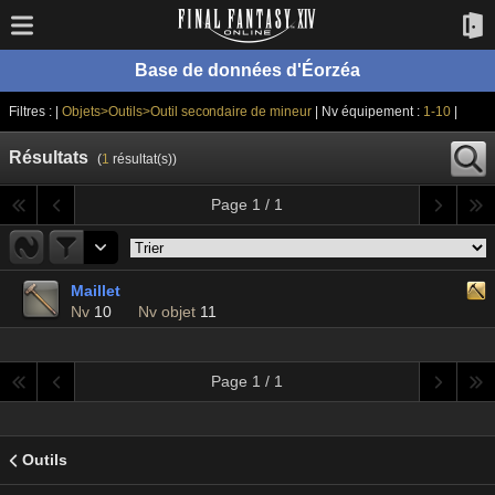
Base de données d'Éorzéa
Filtres : |
Objets>Outils>Outil secondaire de mineur
| Nv équipement :
1-10
|
Résultats
(
1
résultat(s))
Page 1 / 1
Maillet
Nv
10
Nv objet
11
Page 1 / 1
Outils