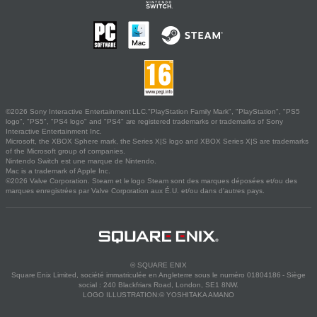
©2026 Sony Interactive Entertainment LLC."PlayStation Family Mark", "PlayStation", "PS5
logo", "PS5", "PS4 logo" and "PS4" are registered trademarks or trademarks of Sony
Interactive Entertainment Inc.
Microsoft, the XBOX Sphere mark, the Series X|S logo and XBOX Series X|S are trademarks
of the Microsoft group of companies.
Nintendo Switch est une marque de Nintendo.
Mac is a trademark of Apple Inc.
©2026 Valve Corporation. Steam et le logo Steam sont des marques déposées et/ou des
marques enregistrées par Valve Corporation aux É.U. et/ou dans d'autres pays.
© SQUARE ENIX
Square Enix Limited, société immatriculée en Angleterre sous le numéro 01804186 - Siège
social : 240 Blackfriars Road, London, SE1 8NW.
LOGO ILLUSTRATION:© YOSHITAKA AMANO