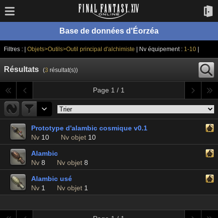
Base de données d'Éorzéa
Filtres : |
Objets>Outils>Outil principal d'alchimiste
| Nv équipement :
1-10
|
Résultats
(
3
résultat(s))
Page 1 / 1
Prototype d'alambic cosmique v0.1
Nv
10
Nv objet
10
Alambic
Nv
8
Nv objet
8
Alambic usé
Nv
1
Nv objet
1