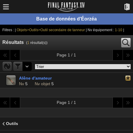
Base de données d'Éorzéa
Filtres : |
Objets>Outils>Outil secondaire de tanneur
| Nv équipement :
1-10
|
Résultats
(
1
résultat(s))
Page 1 / 1
Alêne d'amateur
Nv
5
Nv objet
5
Page 1 / 1
Outils