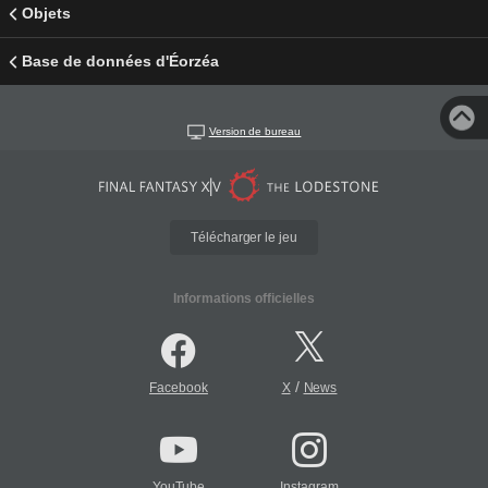
Objets
Base de données d'Éorzéa
Version de bureau
Télécharger le jeu
Informations officielles
/
Facebook
X
News
YouTube
Instagram