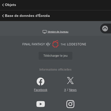
Objets
Base de données d'Éorzéa
Version de bureau
Télécharger le jeu
Informations officielles
/
Facebook
X
News