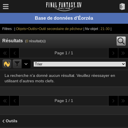
Base de données d'Éorzéa
Filtres : |
Objets>Outils>Outil secondaire de pêcheur
| Nv objet :
21-30
|
Résultats
(
0
résultat(s))
Page 1 / 1
La recherche n'a donné aucun résultat. Veuillez réessayer en
utilisant d'autres mots clefs.
Page 1 / 1
Outils