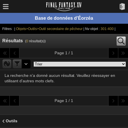
Base de données d'Éorzéa
Filtres : |
Objets>Outils>Outil secondaire de pêcheur
| Nv objet :
301-400
|
Résultats
(
0
résultat(s))
Page 1 / 1
La recherche n'a donné aucun résultat. Veuillez réessayer en
utilisant d'autres mots clefs.
Page 1 / 1
Outils