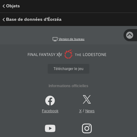
Objets
Base de données d'Éorzéa
Version de bureau
Télécharger le jeu
Informations officielles
/
Facebook
X
News