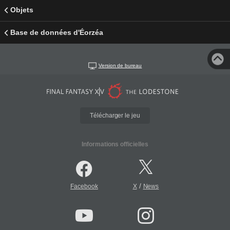
Objets
Base de données d'Éorzéa
Version de bureau
Télécharger le jeu
Informations officielles
/
Facebook
X
News