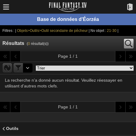
Base de données d'Éorzéa
Filtres : |
Objets>Outils>Outil secondaire de pêcheur
| Nv objet :
21-30
|
Résultats
(
0
résultat(s))
Page 1 / 1
La recherche n'a donné aucun résultat. Veuillez réessayer en
utilisant d'autres mots clefs.
Page 1 / 1
Outils