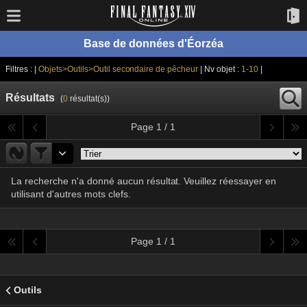
Base de données d'Éorzéa
Filtres : |
Objets>Outils>Outil secondaire de pêcheur
| Nv objet :
1-10
|
Résultats
(
0
résultat(s))
Page 1 / 1
La recherche n'a donné aucun résultat. Veuillez réessayer en
utilisant d'autres mots clefs.
Page 1 / 1
Outils