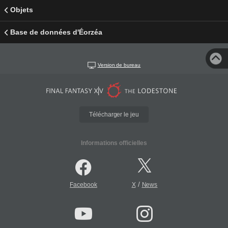
Objets
Base de données d'Éorzéa
Version de bureau
Télécharger le jeu
Informations officielles
/
Facebook
X
News